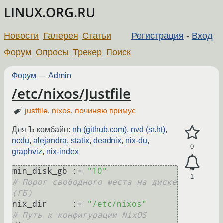
LINUX.ORG.RU
Новости
Галерея
Статьи
Регистрация
-
Вход
Форум
Опросы
Трекер
Поиск
Форум
—
Admin
/etc/nixos/Justfile
justfile
,
nixos
,
починяю примус
Для Ъ комбайн:
nh (github.com)
,
nvd (sr.ht)
,
ncdu
,
alejandra
,
statix
,
deadnix
,
nix-du
,
0
graphviz
,
nix-index
min_disk_gb := 
"10"
1
# Порог свободного места на диске 
(ГБ)
nix_dir     := 
"/etc/nixos"
# Путь к конфигурации NixOS