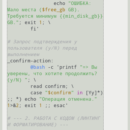
		echo 
"ОШИБКА: 
Мало места (
$free_gb
 GB). 
Требуется минимум {{min_disk_gb}} 
GB."
; exit 
1
; \

	fi'

# Запрос подтверждения у 
пользователя (y/N) перед 
выполнением
_confirm-action:

@bash
 -c 'printf 
"=> Вы 
уверены, что хотите продолжить? 
(y/N) "
; \

	read confirm; \

	case 
"
$confirm
"
in
 [Yy]*) 
;; *) echo 
"Операция отменена."
1
>&
2
; exit 
1
 ;; esac'

# --- 2. РАБОТА С КОДОМ (ЛИНТИНГ 
И ФОРМАТИРОВАНИЕ) ---