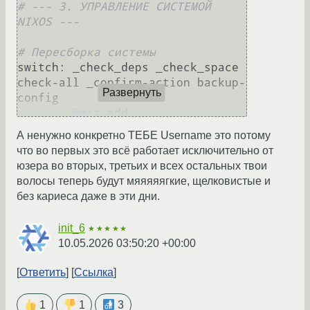
# --- 3. УПРАВЛЕНИЕ СИСТЕМОЙ 
NIXOS ---
# Пересборка системы
switch: _check_deps _check_space 
check-all _confirm-action backup-
Развернуть
config

@git
 add .

@echo
"=> Пересборка 
А ненужно конкретно ТЕБЕ Username это потому
системы (nh os switch)..."
что во первых это всё работает исключительно от
	nh os switch .

юзера во вторых, третьих и всех остальных твои
@echo
"=> Сравнение 
волосы теперь будут мяяяяягкие, щелковистые и
версий пакетов (nvd):"
без кариеса даже в эти дни.
@nvd
 diff $(ls -dv 
/nix/var/nix/profiles/system-*-
init_6
★★★★★
link | tail -n 
2
) || 
true
10.05.2026 03:50:20 +00:00
Ответить
Ссылка
# Сборка в загрузчик
boot: _check_deps _check_space 
1
1
3