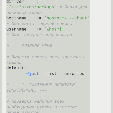
dir_ver     := 
"/etc/nixos/backups"
# Папка для 
архивных копий
hostname    := 
`hostname --short`
# Имя хоста текущей машины
username    := 
`whoami`
# Имя текущего пользователя
# --- ГЛАВНОЕ МЕНЮ ---
# Вывести список всех доступных 
команд
default:

@just
 --list --unsorted

# --- 1. СЛУЖЕБНЫЕ ПРОВЕРКИ 
(ВНУТРЕННИЕ) ---
# Проверка наличия всех 
необходимых утилит в системе 
перед работой