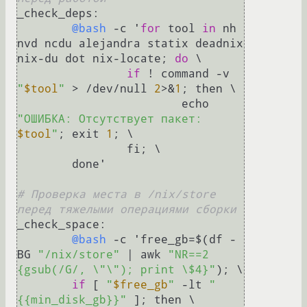
_check_deps:

@bash
 -c '
for
 tool 
in
 nh 
nvd ncdu alejandra statix deadnix 
nix-du dot nix-locate; 
do
 \

if
 ! command -v 
"
$tool
"
 > /dev/null 
2
>&
1
; then \

			echo 
"ОШИБКА: Отсутствует пакет: 
$tool
"
; exit 
1
; \

		fi; \

	done'

# Проверка места в /nix/store 
перед тяжелыми операциями сборки
_check_space:

@bash
 -c 'free_gb=$(df -
BG 
"/nix/store"
 | awk 
"NR==2 
{gsub(/G/, \"\"); print \$4}"
); \

if
 [ 
"
$free_gb
"
 -lt 
"
{{min_disk_gb}}"
 ]; then \
