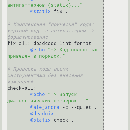
антипаттернов (statix)..."
@statix
 fix .

# Комплексная "прическа" кода: 
мертвый код -> антипаттерны -> 
форматирование
fix-all: deadcode lint format

@echo
"=> Код полностью 
приведен в порядок."
# Проверка кода всеми 
инструментами без внесения 
изменений
check-all:

@echo
"=> Запуск 
диагностических проверок..."
@alejandra
 -c --quiet .

@deadnix
 .

@statix
 check .
