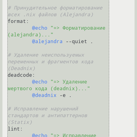
# Принудительное форматирование 
всех .nix файлов (Alejandra)
format:

@echo
"=> Форматирование 
(alejandra)..."
@alejandra
 --quiet .

# Удаление неиспользуемых 
переменных и фрагментов кода 
(Deadnix)
deadcode:

@echo
"=> Удаление 
мертвого кода (deadnix)..."
@deadnix
 -e .

# Исправление нарушений 
стандартов и антипаттернов 
(Statix)
lint:

@echo
"=> Исправление 