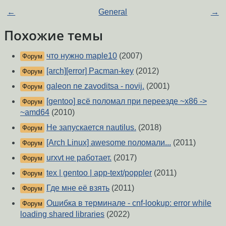
←
General
→
Похожие темы
что нужно maple10
(2007)
Форум
[arch][error] Pacman-key
(2012)
Форум
galeon ne zavoditsa - novij.
(2001)
Форум
[gentoo] всё поломал при переезде ~x86 ->
Форум
~amd64
(2010)
Не запускается nautilus.
(2018)
Форум
[Arch Linux] awesome поломали...
(2011)
Форум
urxvt не работает.
(2017)
Форум
tex | gentoo | app-text/poppler
(2011)
Форум
Где мне её взять
(2011)
Форум
Ошибка в терминале - cnf-lookup: error while
Форум
loading shared libraries
(2022)