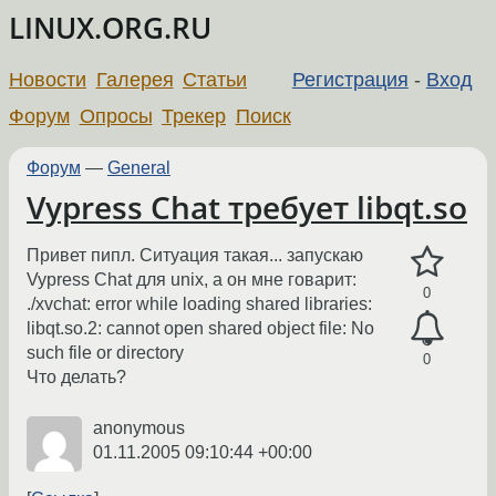
LINUX.ORG.RU
Новости
Галерея
Статьи
Регистрация
-
Вход
Форум
Опросы
Трекер
Поиск
Форум
—
General
Vypress Chat требует libqt.so
Привет пипл. Ситуация такая... запускаю
Vypress Chat для unix, а он мне говарит:
0
./xvchat: error while loading shared libraries:
libqt.so.2: cannot open shared object file: No
such file or directory
0
Что делать?
anonymous
01.11.2005 09:10:44 +00:00