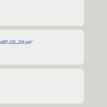
ons/BP-235_254.jpg
\"