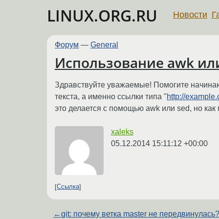
LINUX.ORG.RU
Новости
Г
Форум
—
General
Использование awk ил
Здравствуйте уважаемые! Помогите начинающ
текста, а именно ссылки типа "
http://example
это делается с помощью awk или sed, но как
xaleks
05.12.2014 15:11:12 +00:00
Ссылка
←
git: почему ветка master не передвинулась