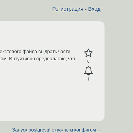
Регистрация
-
Вход
текстового файла выдрать части
ском. Интуитивно предполагаю, что
0
1
Запуск postgresql с нужным конфигом
→