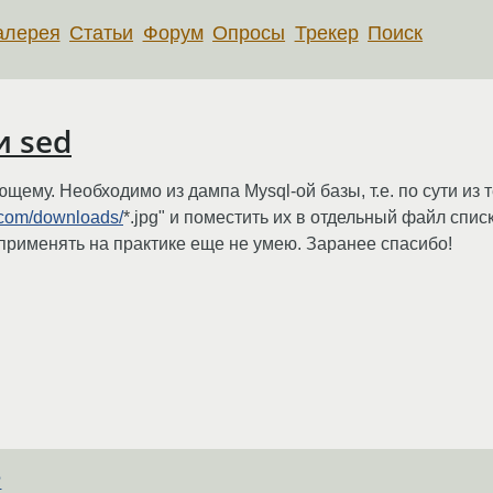
алерея
Статьи
Форум
Опросы
Трекер
Поиск
и sed
ему. Необходимо из дампа Mysql-ой базы, т.е. по сути из 
.com/downloads/
*.jpg" и поместить их в отдельный файл спи
 применять на практике еще не умею. Заранее спасибо!
?