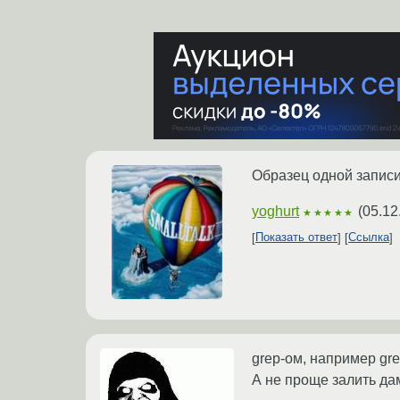
Образец одной запис
yoghurt
(
05.12
★★★★★
Показать ответ
Ссылка
grep-ом, например grep 
А не проще залить да