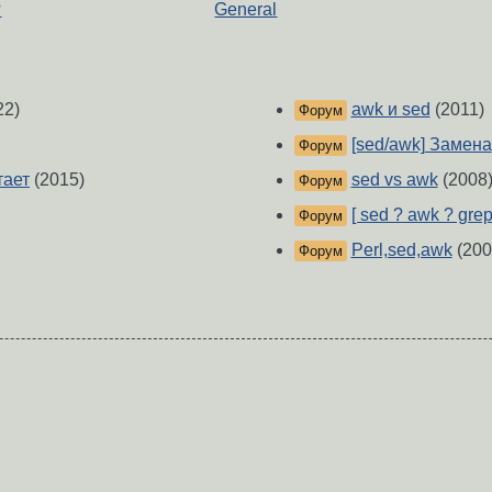
?
General
22)
awk и sed
(2011)
Форум
[sed/awk] Замена
Форум
тает
(2015)
sed vs awk
(2008
Форум
[ sed ? awk ? grep
Форум
Perl,sed,awk
(200
Форум