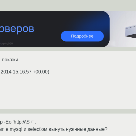
и покажи
.2014 15:16:57 +00:00
)
-Eo 'http://\S+' .
мп в mysql и select'ом вынуть нужнные данные?