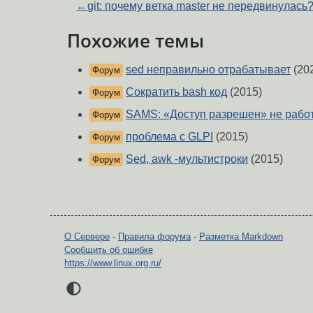
←
git: почему ветка master не передвинулась
Похожие темы
sed неправильно отрабатывает
(20
Форум
Сократить bash код
(2015)
Форум
SAMS: «Доступ разрешен» не рабо
Форум
проблема с GLPI
(2015)
Форум
Sed, awk -мультистроки
(2015)
Форум
О Сервере
-
Правила форума
-
Разметка Markdown
Сообщить об ошибке
https://www.linux.org.ru/