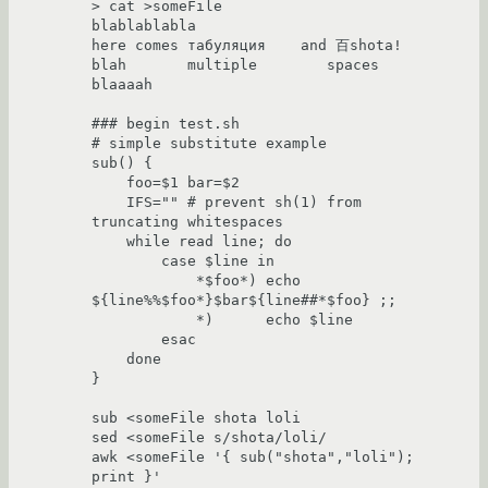
> cat >someFile

blablablabla

here comes табуляция	and 百shota!

blah       multiple        spaces    
blaaaah

### begin test.sh

# simple substitute example

sub() {

    foo=$1 bar=$2

    IFS="" # prevent sh(1) from 
truncating whitespaces

    while read line; do

	case $line in

	    *$foo*) echo 
${line%%$foo*}$bar${line##*$foo} ;;

	    *)      echo $line

	esac

    done

}

sub <someFile shota loli

sed <someFile s/shota/loli/

awk <someFile '{ sub("shota","loli"); 
print }'
