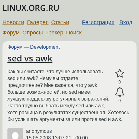
LINUX.ORG.RU
Новости
Галерея
Статьи
Регистрация
-
Вход
Форум
Опросы
Трекер
Поиск
Форум
—
Development
sed vs awk
Как вы считаете, что лучше использовать -
sed или awk? Чему вы отдаете
0
предпочтение? Мне кажется, что у awk
больше возможностей, но sed имеет
лучшую поддержку регулярных выражений.
0
Часто трудно выбрать между sed или awk,
хотя разница в результатах существенная. Хотелось
бы услышать аргументы за или против sed и awk.
anonymous
15.05.2008 13:07:21 +00:00