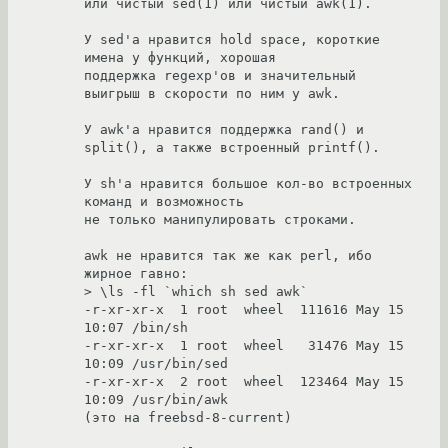
или чистый sed(1) или чистый awk(1).

У sed'а нравится hold space, короткие 
имена у функций, хорошая

поддержка regexp'ов и значительный 
выигрыш в скорости по ним у awk.

У awk'а нравится поддержка rand() и 
split(), а также встроенный printf().

У sh'а нравится большое кол-во встроенных 
команд и возможность

не только манипулировать строками.

awk не нравится так же как perl, ибо 
жирное гавно:

> \ls -fl `which sh sed awk`

-r-xr-xr-x  1 root  wheel  111616 May 15 
10:07 /bin/sh

-r-xr-xr-x  1 root  wheel   31476 May 15 
10:09 /usr/bin/sed

-r-xr-xr-x  2 root  wheel  123464 May 15 
10:09 /usr/bin/awk

(это на freebsd-8-current)
