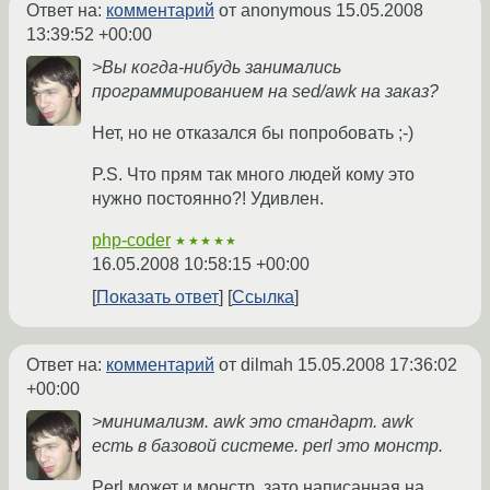
Ответ на:
комментарий
от anonymous
15.05.2008
13:39:52 +00:00
>Вы когда-нибудь занимались
программированием на sed/awk на заказ?
Нет, но не отказался бы попробовать ;-)
P.S. Что прям так много людей кому это
нужно постоянно?! Удивлен.
php-coder
★★★★★
16.05.2008 10:58:15 +00:00
Показать ответ
Ссылка
Ответ на:
комментарий
от dilmah
15.05.2008 17:36:02
+00:00
>минимализм. awk это стандарт. awk
есть в базовой системе. perl это монстр.
Perl может и монстр, зато написанная на