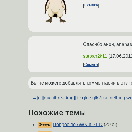
Ссылка
Спасибо анон, ananas и
stepan2k11
(
17.06.201
Ссылка
Вы не можете добавлять комментарии в эту т
←
[cl][multithreading][+ sqlite gtk2][something w
Похожие темы
Вопрос по AWK и SED
(2005)
Форум