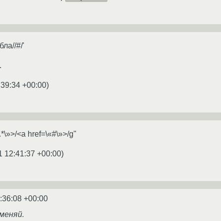
бла//#/'
.
:39:34 +00:00
)
.*\»>/<a href=\«#\»>/g"
1 12:41:37 +00:00
)
:36:08 +00:00
аменяй.