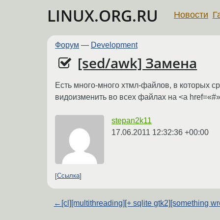
LINUX.ORG.RU
Новости
Г
Форум
—
Development
[sed/awk] Замена
Есть много-много хтмл-файлов, в которых сре
видоизменить во всех файлах на <a href=«#»
stepan2k11
17.06.2011 12:32:36 +00:00
Ссылка
←
[cl][multithreading][+ sqlite gtk2][something w