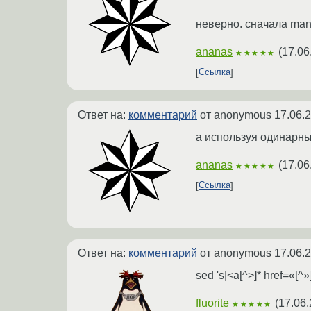
неверно. сначала man 
ananas
(
17.06
★★★★★
Ссылка
Ответ на:
комментарий
от anonymous
17.06.
а используя одинарны
ananas
(
17.06
★★★★★
Ссылка
Ответ на:
комментарий
от anonymous
17.06.
sed 's|<a[^>]* href=«[^»
fluorite
(
17.06.
★★★★★