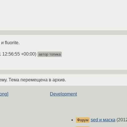
 fluorite.
1 12:56:55 +00:00
)
автор топика
ему. Тема перемещена в архив.
rong]
Development
sed и маска
(201
Форум