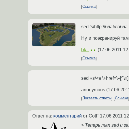
Ссылка
sed 's/http://блаблабла.
Ну, и поэкранируй там
bk_
(
17.06.2011 12
★★
Ссылка
sed «s/<a \+href=\»[^\«]
anonymous
(
17.06.201
Показать ответы
Ссылка
Ответ на:
комментарий
от GotF
17.06.2011 12
> Теперь man sed и з