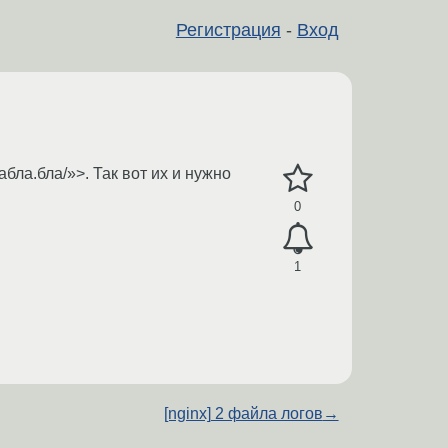
Регистрация
-
Вход
бла.бла/»>. Так вот их и нужно
0
1
[nginx] 2 файла логов
→