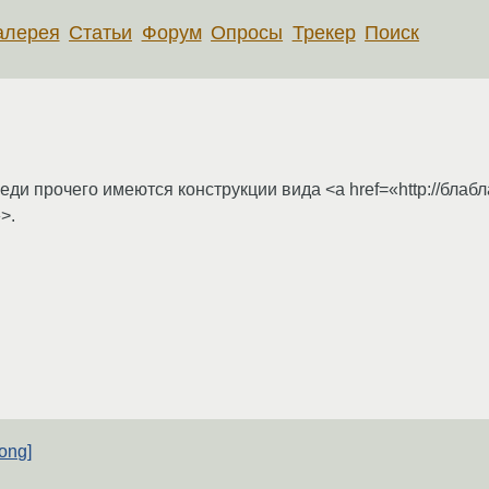
алерея
Статьи
Форум
Опросы
Трекер
Поиск
ди прочего имеются конструкции вида <a href=«http://блабла
>.
rong]