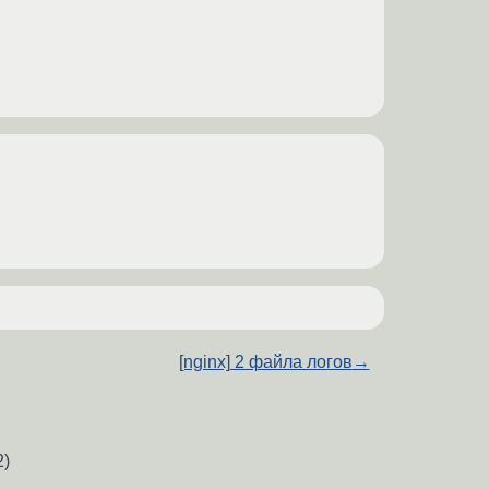
[nginx] 2 файла логов
→
2)