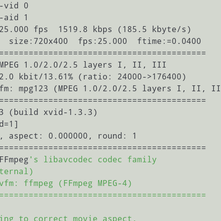
vid 0

aid 1

25.000 fps  1519.8 kbps (185.5 kbyte/s)

  size:720x400  fps:25.000  ftime:=0.0400

==========================================

MPEG 1.0/2.0/2.5 layers I, II, III

2.0 kbit/13.61% (ratio: 24000->176400)

fm: mpg123 (MPEG 1.0/2.0/2.5 layers I, II, II
==========================================

3 (build xvid-1.3.3)

d=1]

, aspect: 0.000000, round: 1

==========================================

FFmpeg
's libavcodec codec family

ernal)

vfm: ffmpeg (FFmpeg MPEG-4)

==========================================

ing to correct movie aspect.
