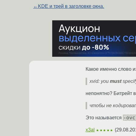
←
KDE и трей в заголовке окна.
Какое именно слово и
xvid: you
must
specify
непонятно? Битрейт в
чтобы не кодирова
-ovc
Это называется
x3al
(
29.08.20
★★★★★