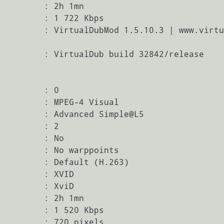
         : 2h 1mn

         : 1 722 Kbps

         : VirtualDubMod 1.5.10.3 | www.virtu
         : VirtualDub build 32842/release

         : 0

         : MPEG-4 Visual

         : Advanced Simple@L5

         : 2

         : No

         : No warppoints

         : Default (H.263)

         : XVID

         : XviD

         : 2h 1mn

         : 1 520 Kbps

         : 720 pixels
