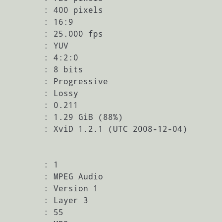
         : 400 pixels

         : 16:9

         : 25.000 fps

         : YUV

         : 4:2:0

         : 8 bits

         : Progressive

         : Lossy

         : 0.211

         : 1.29 GiB (88%)

         : XviD 1.2.1 (UTC 2008-12-04)

         : 1

         : MPEG Audio

         : Version 1

         : Layer 3

         : 55
