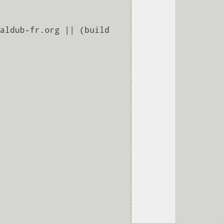
aldub-fr.org || (build 