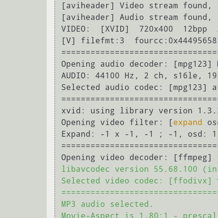
[aviheader] Video stream found, -
[aviheader] Audio stream found, -
VIDEO:  [XVID]  720x400  12bpp  
[V] filefmt:3  fourcc:0x44495658
================================
Opening audio decoder: [mpg123] 
AUDIO: 44100 Hz, 2 ch, s16le, 19
Selected audio codec: [mpg123] a
================================
xvid: using library version 1.3.
Opening video filter: [
expand
 os
Expand: -1 x -1, -1 ; -1, osd: 1
================================
Opening video decoder: [ffmpeg] 
libavcodec version 55.68.100 (int
Selected video codec: [ffodivx] 
================================
MP3 audio selected.

Movie-Aspect is 1.80:1 - prescal