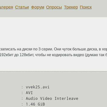
алерея
Статьи
Форум
Опросы
Трекер
Поиск
записать на диски по 3 серии. Они чуток больше диска, в х
192кбит до 128кбит, чтобы не кодировать видео (думаю так 
         : vvek25.avi

         : AVI

         : Audio Video Interleave

         : 1.46 GiB
