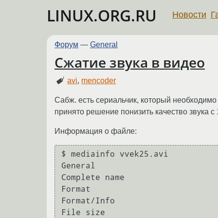
LINUX.ORG.RU
Новости
Г
Форум
—
General
Сжатие звука в видео
avi
,
mencoder
Сабж. есть сериальчик, который необходимо 
принято решение понизить качество звука с 
Информация о файле:
$ mediainfo vvek25.avi 

General

Complete name                   
Format                          
Format/Info                     
File size                       