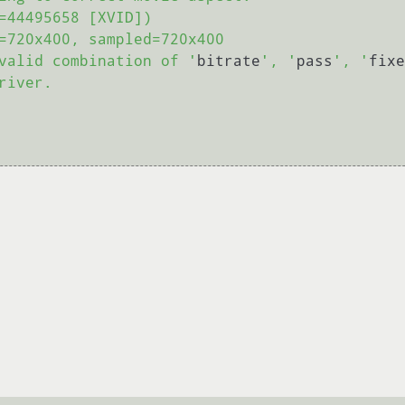
=44495658 [XVID])

=720x400, sampled=720x400

valid combination of '
bitrate
', '
pass
', '
fixe
iver.
