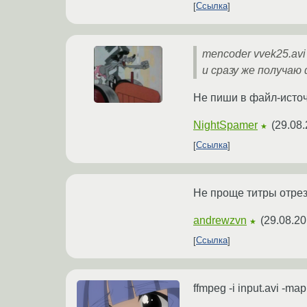
Ссылка
mencoder vvek25.avi 
и сразу же получаю
Не пиши в файл-источ
NightSpamer
(
29.08.
★
Ссылка
Не проще титры отрез
andrewzvn
(
29.08.20
★
Ссылка
ffmpeg -i input.avi -ma