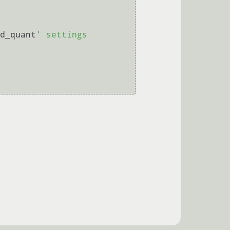
d_quant
' settings
