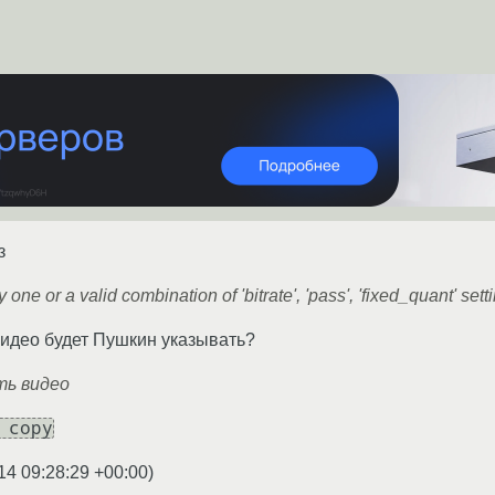
з
 one or a valid combination of 'bitrate', 'pass', 'fixed_quant' sett
идео будет Пушкин указывать?
ть видео
 copy
14 09:28:29 +00:00
)