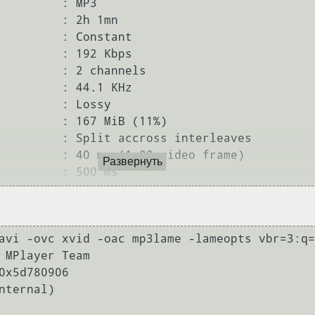
         : MP3

         : 2h 1mn

         : Constant

         : 192 Kbps

         : 2 channels

         : 44.1 KHz

         : Lossy

         : 167 MiB (11%)

         : Split accross interleaves

         : 40 ms (1.00 video frame)

Развернуть
avi -ovc xvid -oac mp3lame -lameopts vbr=3:q=
 MPlayer Team

0x5d780906

ternal)
