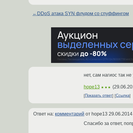
←
DDoS атака SYN флудом со спуффингом
нет, сам нагиос так н
hope13
(
29.06.20
★★★
Показать ответ
Ссылка
Ответ на:
комментарий
от hope13
29.06.2014
Спасибо за ответ, поп