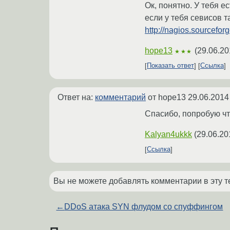
Ок, понятно. У тебя е
если у тебя севисов та
http://nagios.sourcefo
hope13
(
29.06.20
★★★
Показать ответ
Ссылка
Ответ на:
комментарий
от hope13
29.06.2014
Спасибо, попробую чт
Kalyan4ukkk
(
29.06.20
Ссылка
Вы не можете добавлять комментарии в эту т
←
DDoS атака SYN флудом со спуффингом