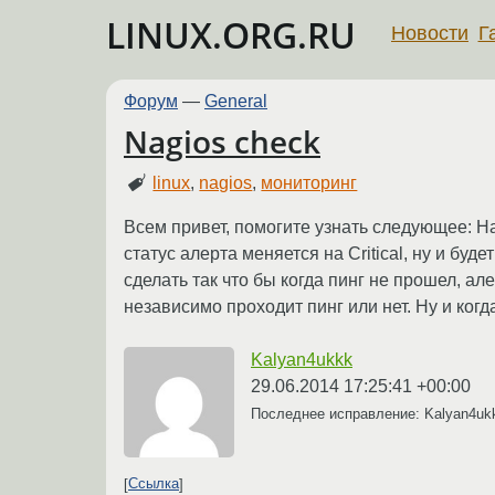
LINUX.ORG.RU
Новости
Г
Форум
—
General
Nagios check
linux
,
nagios
,
мониторинг
Всем привет, помогите узнать следующее: На
статус алерта меняется на Critical, ну и буд
сделать так что бы когда пинг не прошел, ал
независимо проходит пинг или нет. Ну и ког
Kalyan4ukkk
29.06.2014 17:25:41 +00:00
Последнее исправление: Kalyan4u
Ссылка