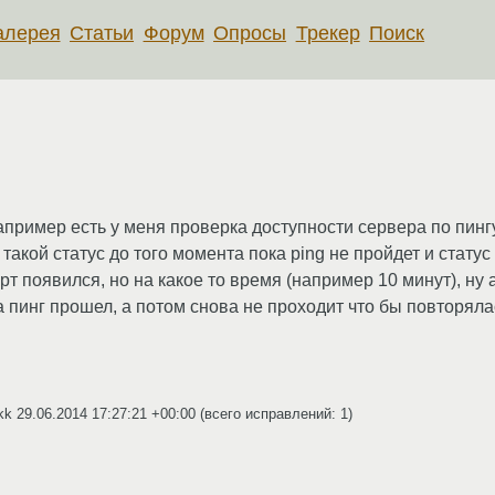
алерея
Статьи
Форум
Опросы
Трекер
Поиск
пример есть у меня проверка доступности сервера по пингу,
ет такой статус до того момента пока ping не пройдет и стат
ерт появился, но на какое то время (например 10 минут), ну
да пинг прошел, а потом снова не проходит что бы повторял
kkk
29.06.2014 17:27:21 +00:00
(всего исправлений: 1)