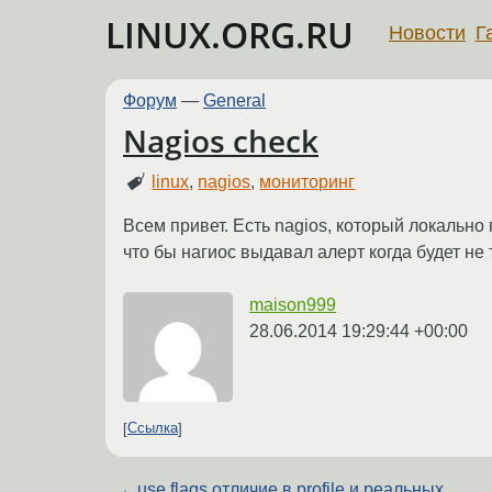
LINUX.ORG.RU
Новости
Г
Форум
—
General
Nagios check
linux
,
nagios
,
мониторинг
Всем привет. Есть nagios, который локально
что бы нагиос выдавал алерт когда будет не
maison999
28.06.2014 19:29:44 +00:00
Ссылка
←
use flags отличие в profile и реальных