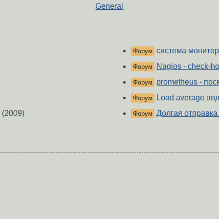
General
система монитор
Форум
Nagios - check-ho
Форум
prometheus - пос
Форум
Load average под
Форум
(2009)
Долгая отправка
Форум