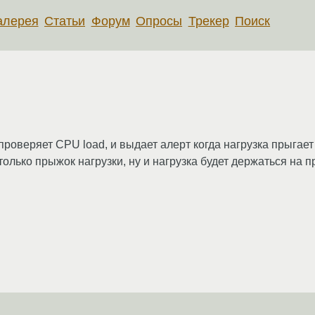
алерея
Статьи
Форум
Опросы
Трекер
Поиск
 проверяет CPU load, и выдает алерт когда нагрузка прыгает
 только прыжок нагрузки, ну и нагрузка будет держаться на 