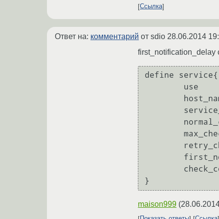
Ссылка
Ответ на:
комментарий
от sdio
28.06.2014 19
first_notification_del
define service{

        use                     linux-service

        host_name               127.0.0.1

        service_description     HDD utilization

        normal_check_interval   1

        max_check_attempts      5

        retry_check_interval    1

        first_notification_delay        15

        check_command           check_hdd!0!10!20

maison999
(
28.06.2014
Показать ответы
Ссылка