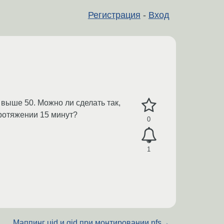
Регистрация
-
Вход
 выше 50. Можно ли сделать так,
протяжении 15 минут?
0
1
Маппинг uid и gid при монтировании nfs
→