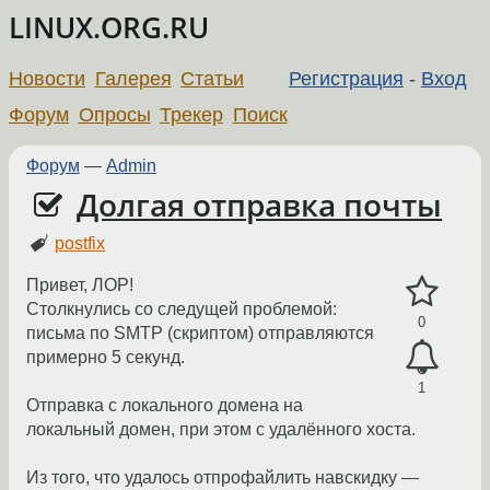
LINUX.ORG.RU
Новости
Галерея
Статьи
Регистрация
-
Вход
Форум
Опросы
Трекер
Поиск
Форум
—
Admin
Долгая отправка почты
postfix
Привет, ЛОР!
Столкнулись со следущей проблемой:
0
письма по SMTP (скриптом) отправляются
примерно 5 секунд.
1
Отправка с локального домена на
локальный домен, при этом с удалённого хоста.
Из того, что удалось отпрофайлить навскидку —