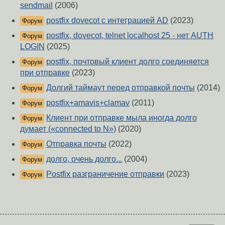
sendmail
(2006)
postfix dovecot с интеграцией AD
(2023)
Форум
postfix, dovecot, telnet localhost 25 - нет AUTH
Форум
LOGIN
(2025)
postfix, почтовый клиент долго соединяется
Форум
при отправке
(2023)
Долгий таймаут перед отправкой почты
(2014)
Форум
postfix+amavis+clamav
(2011)
Форум
Клиент при отправке мыла иногда долго
Форум
думает («connected to N»)
(2020)
Отправка почты
(2022)
Форум
долго, очень долго...
(2004)
Форум
Postfix разграничение отправки
(2023)
Форум