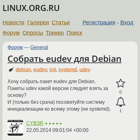
LINUX.ORG.RU
Новости
Галерея
Статьи
Регистрация
-
Вход
Форум
Опросы
Трекер
Поиск
Форум
—
General
Собрать eudev для Debian
debian
,
eudev
,
init
,
systemd
,
udev
Хочу собрать пакет eudev для Debian.
Пакеты udev какой версии следует взять за
0
основу?
И (только без срача) посоветуйте систему
инициализации ко всему этому (не systemd).
1
CYB3R
★★★★★
22.05.2014 09:01:04 +00:00