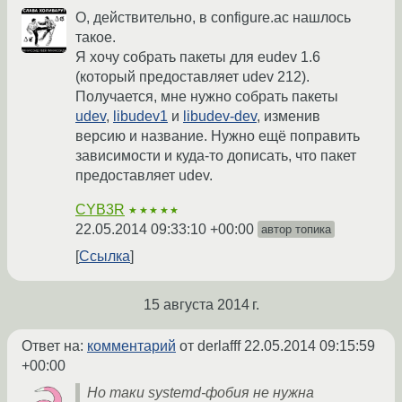
О, действительно, в configure.ac нашлось
такое.
Я хочу собрать пакеты для eudev 1.6
(который предоставляет udev 212).
Получается, мне нужно собрать пакеты
udev
,
libudev1
и
libudev-dev
, изменив
версию и название. Нужно ещё поправить
зависимости и куда-то дописать, что пакет
предоставляет udev.
CYB3R
★★★★★
22.05.2014 09:33:10 +00:00
автор топика
Ссылка
15 августа 2014 г.
Ответ на:
комментарий
от derlafff
22.05.2014 09:15:59
+00:00
Но таки systemd-фобия не нужна