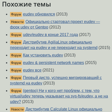
Похожие темы
eudev обновился
(2013)
Форум
Официально стартовал проект eudev —
Новости
форк udev от Gentoo
(2012)
udev/eudev в конце 2017 года
(2017)
Форум
Дистрибутив AgiliaLinux официально
Форум
переходит на eudev и не переходит на systemd
(2015)
Как установить eudev
(2013)
Форум
eudev & persistent network names
(2015)
Форум
eudev все
(2021)
Форум
Первый дистр, успешно мигрировавший с
Форум
systemd на eudev
(2013)
(gentoo) Ни у кого нет проблем, с тем, что
Форум
virtual/udev теперь указывает на sys-fs/eudev, а не на
udev?
(2013)
Дистрибутив Calculate Linux официально
Новости