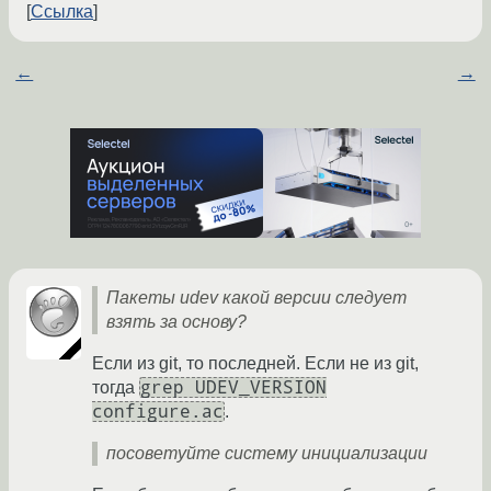
Ссылка
←
→
Пакеты udev какой версии следует
взять за основу?
Если из git, то последней. Если не из git,
grep UDEV_VERSION
тогда
configure.ac
.
посоветуйте систему инициализации