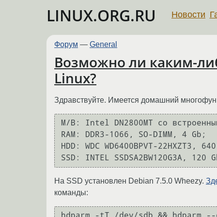
LINUX.ORG.RU
Новости
Г
Форум
—
General
Возможно ли каким-либ
Linux?
Здравствуйте. Имеется домашний многофунк
M/B: Intel DN2800MT со встроенны
RAM: DDR3-1066, SO-DIMM, 4 Gb;

HDD: WDC WD6400BPVT-22HXZT3, 640
SSD: INTEL SSDSA2BW120G3A, 120 G
На SSD установлен Debian 7.5.0 Wheezy.
Зд
команды:
hdparm -tT /dev/sdb && hdparm --