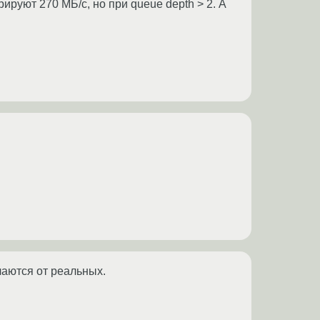
руют 270 МБ/с, но при queue depth > 2. А
чаются от реальных.