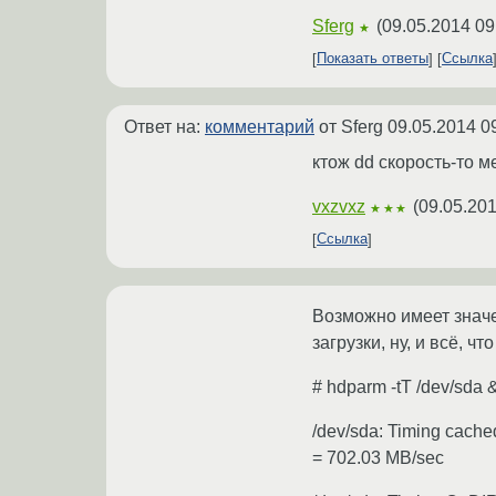
Sferg
(
09.05.2014 09
★
Показать ответы
Ссылка
Ответ на:
комментарий
от Sferg
09.05.2014 0
ктож dd скорость-то м
vxzvxz
(
09.05.201
★★★
Ссылка
Возможно имеет значе
загрузки, ну, и всё, ч
# hdparm -tT /dev/sda &
/dev/sda: Timing cache
= 702.03 MB/sec