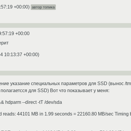
:57:19 +00:00
)
автор топика
9:57:19 +00:00
ерит
4 10:13:37 +00:00
)
ние указание специальных параметров для SSD (вынос /tmp
то полагаетсся для SSD) Вот что показывает у меня:
& hdparm --direct -tT /dev/sda
d reads: 44101 MB in 1.99 seconds = 22160.80 MB/sec Timing b