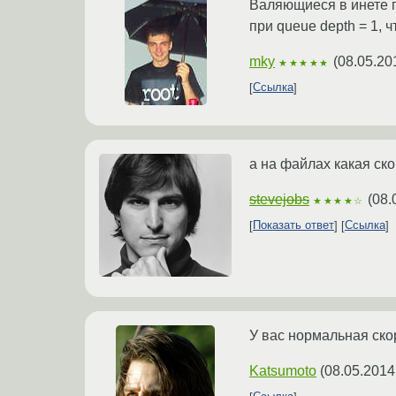
Валяющиеся в инете г
при queue depth = 1, ч
mky
(
08.05.20
★★★★★
Ссылка
а на файлах какая ск
stevejobs
(
08.
★★★★☆
Показать ответ
Ссылка
У вас нормальная ско
Katsumoto
(
08.05.2014