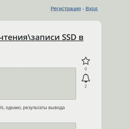
Регистрация
-
Вход
чтения\записи SSD в
0
2
/s, однако, результаты вывода