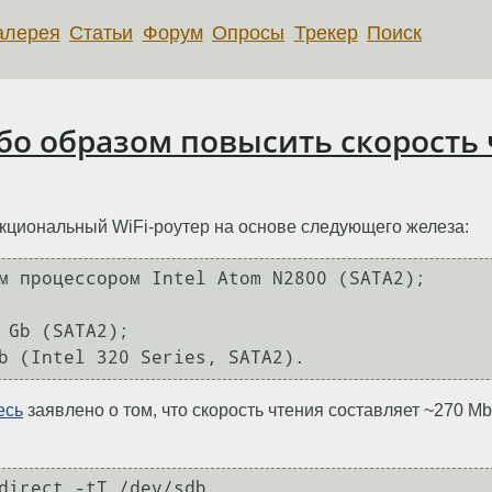
алерея
Статьи
Форум
Опросы
Трекер
Поиск
о образом повысить скорость 
циональный WiFi-роутер на основе следующего железа:
м процессором Intel Atom N2800 (SATA2);

 Gb (SATA2);

b (Intel 320 Series, SATA2).
есь
заявлено о том, что скорость чтения составляет ~270 Mb
direct -tT /dev/sdb