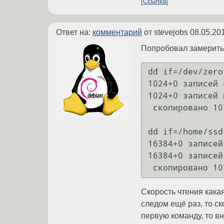
Ссылка
Ответ на:
комментарий
от stevejobs
08.05.20
Попробовал замерить 
dd if=/dev/zero
1024+0 записей 
1024+0 записей 
 скопировано 1073741824 байта (1,1 GB), 4,28626 c, 251 MB/c

dd if=/home/ssd
16384+0 записей
16384+0 записей
 скопировано 1
Скорость чтения кака
следом ещё раз, то ск
первую команду, то вн