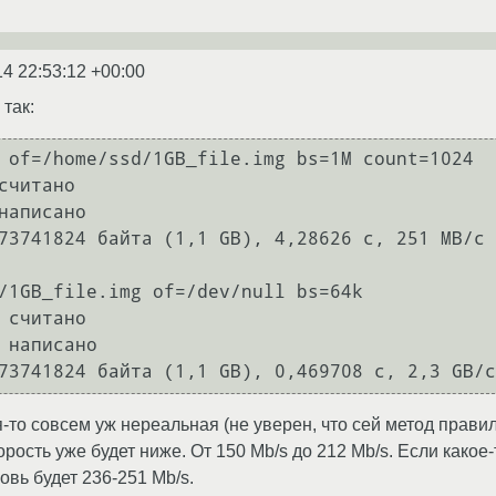
14 22:53:12 +00:00
так:
 of=/home/ssd/1GB_file.img bs=1M count=1024

считано

написано

/1GB_file.img of=/dev/null bs=64k

 считано

 написано

073741824 байта (1,1 GB), 0,469708 c, 2,3 GB/c
я-то совсем уж нереальная (не уверен, что сей метод прав
орость уже будет ниже. От 150 Mb/s до 212 Mb/s. Если како
овь будет 236-251 Mb/s.