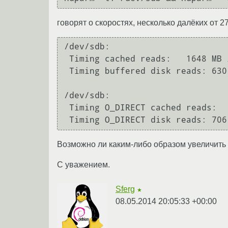
говорят о скоростях, несколько далёких от 27
/dev/sdb:

 Timing cached reads:   1648 MB in  2.00 seconds = 824.09 MB/sec

 Timing buffered disk reads: 630 MB in  3.01 seconds = 209.25 MB/sec

/dev/sdb:

 Timing O_DIRECT cached reads:   480 MB in  2.00 seconds = 239.75 MB/sec

 Timing O_DIRECT disk reads: 70
Возможно ли каким-либо образом увеличить 
С уважением.
Sferg
★
08.05.2014 20:05:33 +00:00