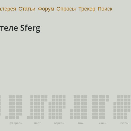
алерея
Статьи
Форум
Опросы
Трекер
Поиск
еле Sferg
февраль
март
апрель
май
июнь
июль