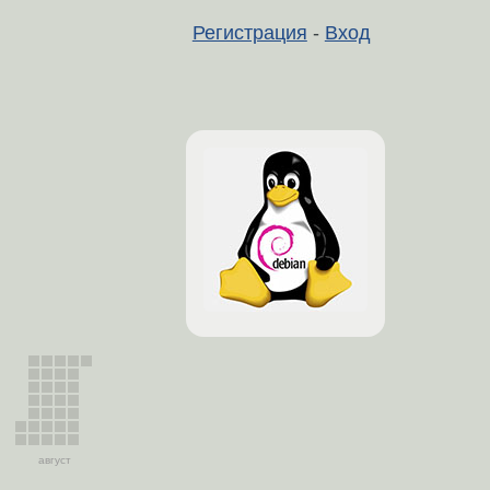
Регистрация
-
Вход
август