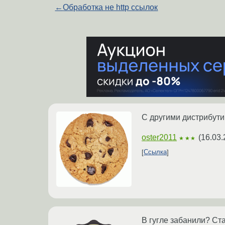
←
Обработка не http ссылок
C другими дистрибут
oster2011
(
16.03.
★★★
Ссылка
В гугле забанили? Ст