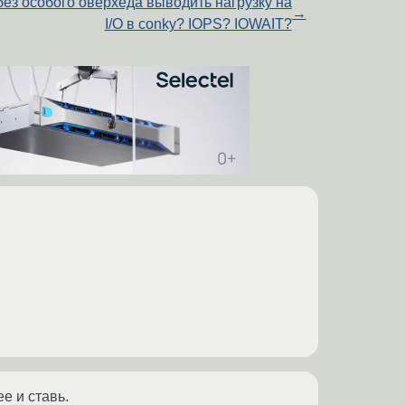
без особого оверхеда выводить нагрузку на
→
I/O в conky? IOPS? IOWAIT?
e и ставь.