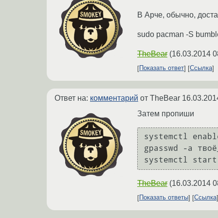
В Арче, обычно, доста
sudo pacman -S bumblebee
TheBear
(
16.03.2014 0
Показать ответ
Ссылка
Ответ на:
комментарий
от TheBear
16.03.201
Затем пропиши
systemctl enabl
gpasswd -a твоё
systemctl start
TheBear
(
16.03.2014 0
Показать ответы
Ссылка