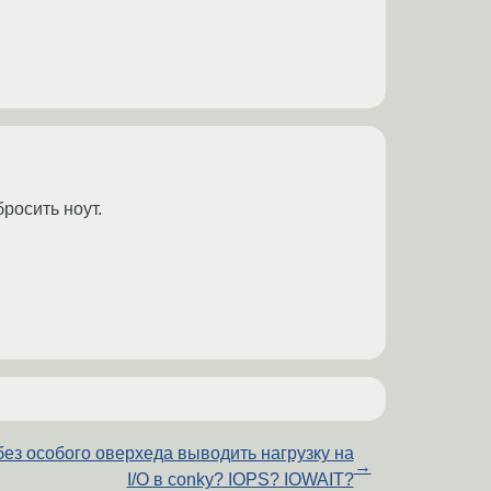
росить ноут.
без особого оверхеда выводить нагрузку на
→
I/O в conky? IOPS? IOWAIT?