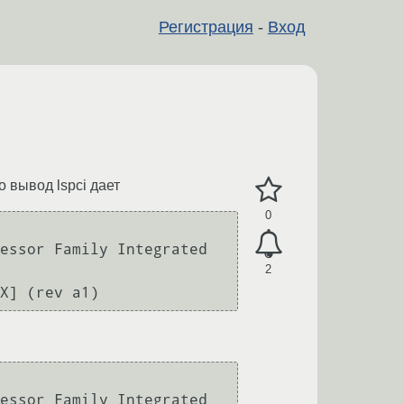
Регистрация
-
Вход
о вывод lspci дает
0
essor Family Integrated 
2
essor Family Integrated 