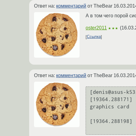
Ответ на:
комментарий
от TheBear
16.03.201
А в том чего порой си
oster2011
(
16.03.
★★★
Ссылка
Ответ на:
комментарий
от TheBear
16.03.201
[denis@asus-k53
[19364.288171] 
graphics card

[19364.288198] 