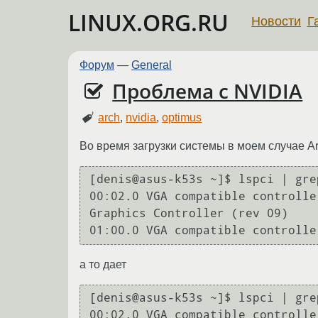
LINUX.ORG.RU
Новости
Г
Форум
—
General
Проблема с NVIDIA
arch
,
nvidia
,
optimus
Во время загрузки системы в моем случае Arc
[denis@asus-k53s ~]$ lspci | grep
00:02.0 VGA compatible controlle
Graphics Controller (rev 09)

а то дает
[denis@asus-k53s ~]$ lspci | grep
00:02.0 VGA compatible controlle