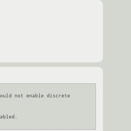
ould not enable discrete 
abled.
