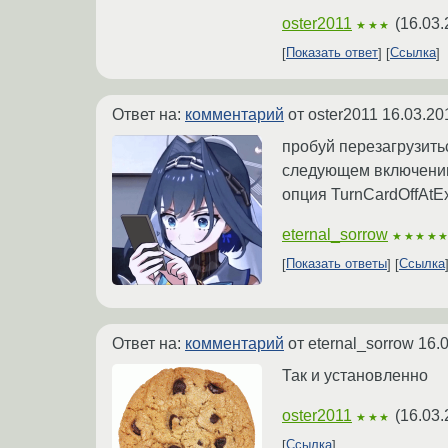
oster2011
(
16.03.
★★★
Показать ответ
Ссылка
Ответ на:
комментарий
от oster2011
16.03.20
пробуй перезагрузить
следующем включении 
опция TurnCardOffAtEx
eternal_sorrow
★★★★
Показать ответы
Ссылка
Ответ на:
комментарий
от eternal_sorrow
16.
Так и установленно
oster2011
(
16.03.
★★★
Ссылка