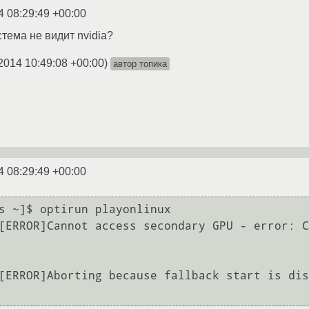
4 08:29:49 +00:00
стема не видит nvidia?
2014 10:49:08 +00:00
)
автор топика
4 08:29:49 +00:00
s ~]$ optirun playonlinux

[ERROR]Cannot access secondary GPU - error: C
[ERROR]Aborting because fallback start is dis