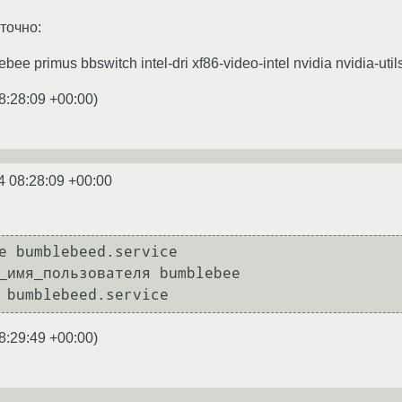
точно:
 primus bbswitch intel-dri xf86-video-intel nvidia nvidia-utils l
8:28:09 +00:00
)
4 08:28:09 +00:00
e bumblebeed.service

_имя_пользователя bumblebee

 bumblebeed.service
8:29:49 +00:00
)