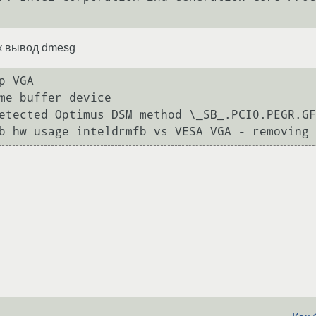
ак вывод dmesg
 VGA

me buffer device

etected Optimus DSM method \_SB_.PCI0.PEGR.GF