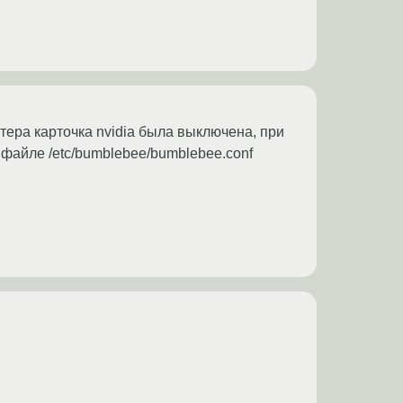
тера карточка nvidia была выключена, при
файле /etc/bumblebee/bumblebee.conf