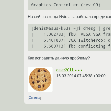
На сей раз когда Nvidia заработала вроде к
[denis@asus-k53s ~]$ dmesg | grep
[    1.062783] fb0: VESA VGA fra
[    6.461837] VGA switcheroo: d
Как исправить данную проблему?
oster2011
★★★
16.03.2014 07:45:38 +00:00
Ссылка