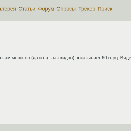
алерея
Статьи
Форум
Опросы
Трекер
Поиск
 сам монитор (да и на глаз видно) показывает 60 герц. Вид