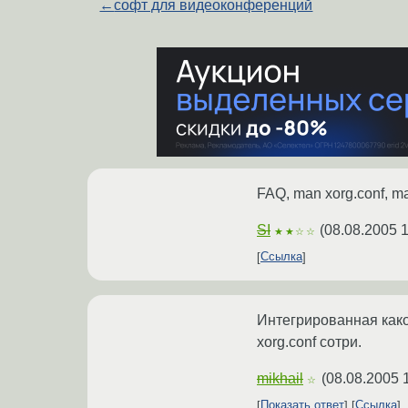
←
софт для видеоконференций
FAQ, man xorg.conf, m
SI
(
08.08.2005 1
★★☆☆
Ссылка
Интегрированная како
xorg.conf сотри.
mikhail
(
08.08.2005 
☆
Показать ответ
Ссылка