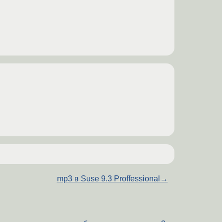
mp3 в Suse 9.3 Proffessional
→