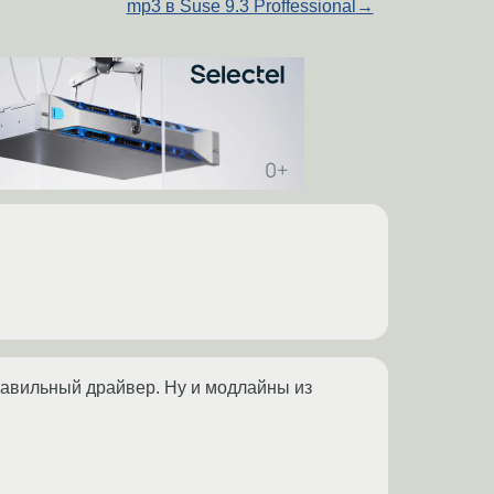
mp3 в Suse 9.3 Proffessional
→
равильный драйвер. Ну и модлайны из