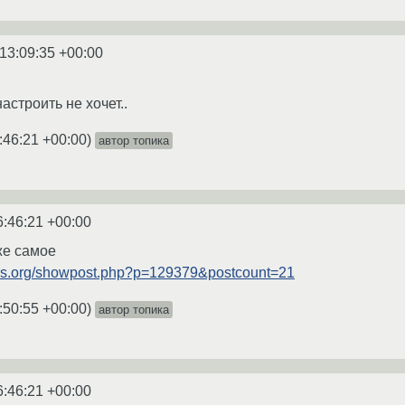
13:09:35 +00:00
строить не хочет..
:46:21 +00:00
)
автор топика
6:46:21 +00:00
же самое
ums.org/showpost.php?p=129379&postcount=21
:50:55 +00:00
)
автор топика
6:46:21 +00:00