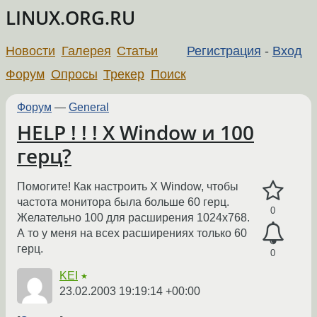
LINUX.ORG.RU
Новости
Галерея
Статьи
Регистрация
-
Вход
Форум
Опросы
Трекер
Поиск
Форум
—
General
HELP ! ! ! X Window и 100
герц?
Помогите! Как настроить X Window, чтобы
частота монитора была больше 60 герц.
0
Желательно 100 для расширения 1024х768.
А то у меня на всех расширениях только 60
герц.
0
KEI
★
23.02.2003 19:19:14 +00:00