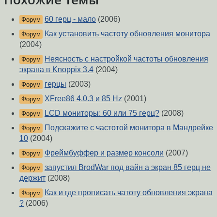
60 герц - мало
(2006)
Форум
Как установить частоту обновления монитора
Форум
(2004)
Неясность с настройкой частоты обновления
Форум
экрана в Knoppix 3.4
(2004)
герцы
(2003)
Форум
XFree86 4.0.3 и 85 Hz
(2001)
Форум
LCD мониторы: 60 или 75 герц?
(2008)
Форум
Подскажите с частотой монитора в Мандрейке
Форум
10
(2004)
Фреймбуффер и размер консоли
(2007)
Форум
запустил BrodWar под вайн а экран 85 герц не
Форум
держит
(2008)
Как и где прописать чатоту обновления экрана
Форум
?
(2006)