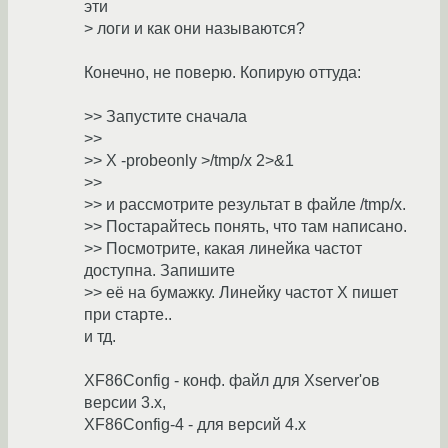
эти
> логи и как они называются?
Конечно, не поверю. Копирую оттуда:
>> Запустите сначала
>>
>> X -probeonly >/tmp/x 2>&1
>>
>> и рассмотрите результат в файле /tmp/x.
>> Постарайтесь понять, что там написано.
>> Посмотрите, какая линейка частот
доступна. Запишите
>> её на бумажку. Линейку частот X пишет
при старте..
и тд.
XF86Config - конф. файл для Xserver'ов
версии 3.x,
XF86Config-4 - для версий 4.x