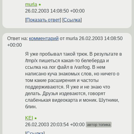
murla
★
26.02.2003 14:08:50 +00:00
Показать ответ
Ссылка
Ответ на:
комментарий
от murla
26.02.2003 14:08:50
+00:00
Я уже пробывал такой трюк. В результате в
/tmp/x пишеться какая-то белеберда и
ссылка на лог файл в /var/log. В нем
написано куча знакомых слов, но ничего о
том какие расширения и частоты
поддерживаются. Я уже и не знаю что
делать. Друзья издеваются, говорят
слабенькая видеокарта и моник. Шутники,
блин.
KEI
★
26.02.2003 20:03:54 +00:00
автор топика
Ссылка