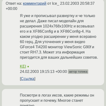
Ответ на:
комментарий
от Ice_
23.02.2003 20:58:37
+00:00
Я уже и прописывал развертку и че только
не делал. Даже писал моделайн для
расширения 1024х768х100Hz и всовывал
его и в XF86Config и в XF86Config-4. На
каком угодно расширении у меня всеравно
60 герц. Для уточнения у меня видео
GForce4 Ti4200 монитор ViewSonic G90f и
стоит RH7.3. Может эта информация
пригодится для ваших дальнейших советов.
KEI
★
24.02.2003 19:15:13 +00:00
автор топика
Ссылка
Посмотри в логах иксов, какие режимы он
пропускает и почему. Многое станет
понятно.