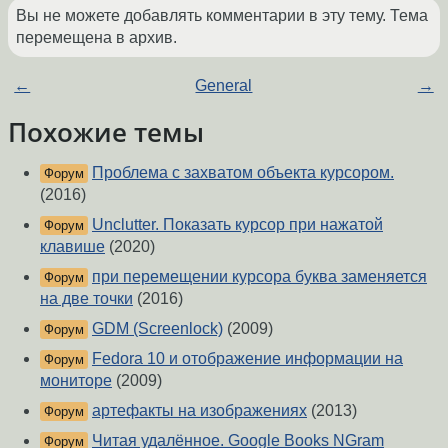
Вы не можете добавлять комментарии в эту тему. Тема
перемещена в архив.
←
General
→
Похожие темы
Проблема с захватом объекта курсором.
Форум
(2016)
Unclutter. Показать курсор при нажатой
Форум
клавише
(2020)
при перемещении курсора буква заменяется
Форум
на две точки
(2016)
GDM (Screenlock)
(2009)
Форум
Fedora 10 и отображение информации на
Форум
мониторе
(2009)
артефакты на изображениях
(2013)
Форум
Читая удалённое. Google Books NGram
Форум