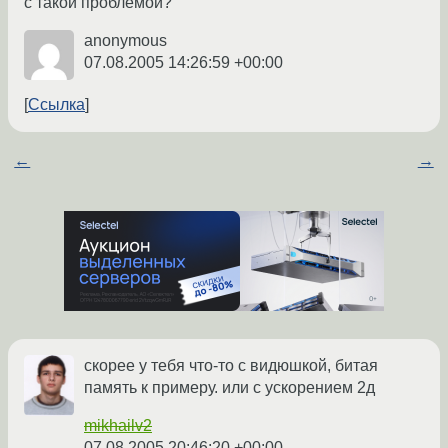
с такой проблемой?
anonymous
07.08.2005 14:26:59 +00:00
Ссылка
←
→
скорее у тебя что-то с видюшкой, битая
память к примеру. или с ускорением 2д
mikhailv2
07.08.2005 20:46:20 +00:00