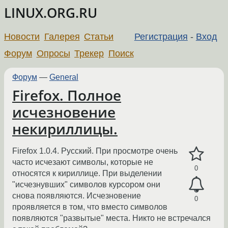
LINUX.ORG.RU
Новости
Галерея
Статьи
Регистрация
-
Вход
Форум
Опросы
Трекер
Поиск
Форум
—
General
Firefox. Полное
исчезновение
некириллицы.
Firefox 1.0.4. Русский. При просмотре очень
часто исчезают символы, которые не
0
относятся к кириллице. При выделении
"исчезнувших" символов курсором они
снова появляются. Исчезновение
0
проявляется в том, что вместо символов
появляются "развытые" места. Никто не встречался