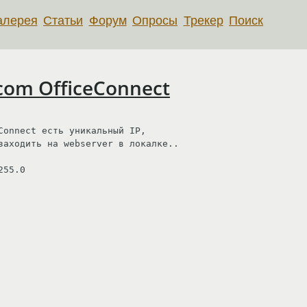
алерея
Статьи
Форум
Опросы
Трекер
Поиск
om OfficeConnect
Connect есть уникальный IP,

заходить на webserver в локалке..

55.0
