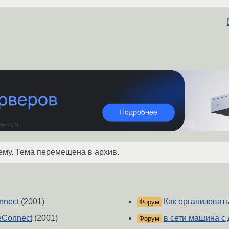
ему. Тема перемещена в архив.
nnect
(2001)
Как организоват
Форум
eConnect
(2001)
в сети машина с
Форум