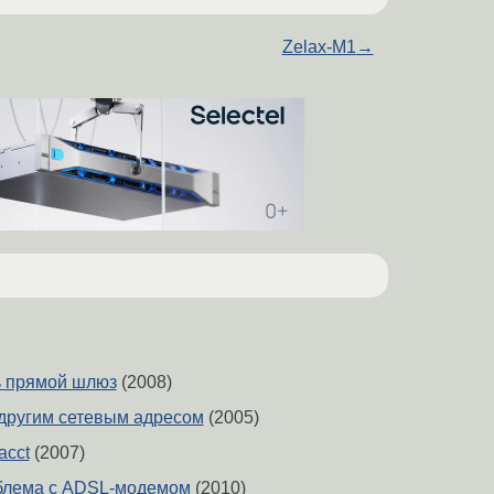
Zelax-M1
→
ь прямой шлюз
(2008)
 другим сетевым адресом
(2005)
acct
(2007)
блема с ADSL-модемом
(2010)