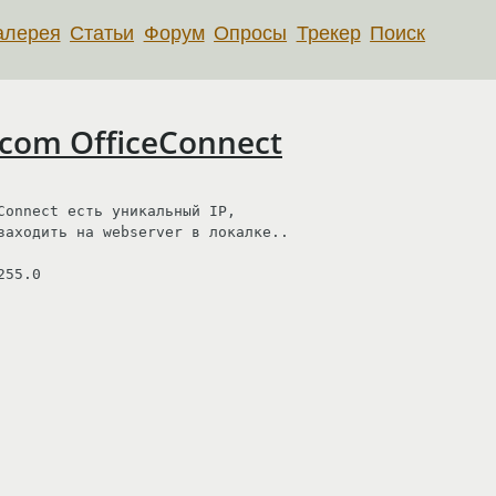
алерея
Статьи
Форум
Опросы
Трекер
Поиск
com OfficeConnect
Connect есть уникальный IP,

заходить на webserver в локалке..

55.0
