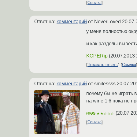
Ссылка
Ответ на:
комментарий
от NeverLoved
20.07.
у меня полностью окру
и как разделы вывест
KOPERip
(
20.07.2013 
Показать ответы
Ссылка
Ответ на:
комментарий
от smilessss
20.07.20
почему бы не играть 
на wine 1.6 пока не п
mos
(
20.07.20
★★☆☆☆
Ссылка