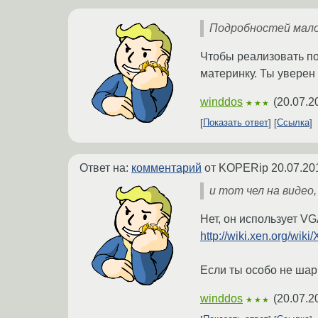
Подробностей мало,
Чтобы реализовать п
материнку. Ты уверен 
winddos
(
20.07.2
★★★
Показать ответ
Ссылка
Ответ на:
комментарий
от KOPERip
20.07.20
и тот чел на видео
Нет, он использует VG
http://wiki.xen.org/wi
Если ты особо не шари
winddos
(
20.07.2
★★★