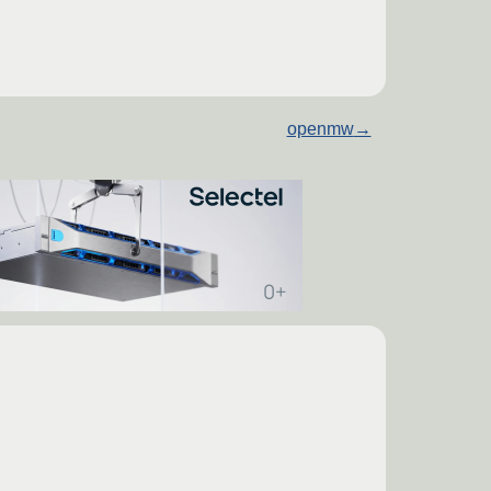
openmw
→