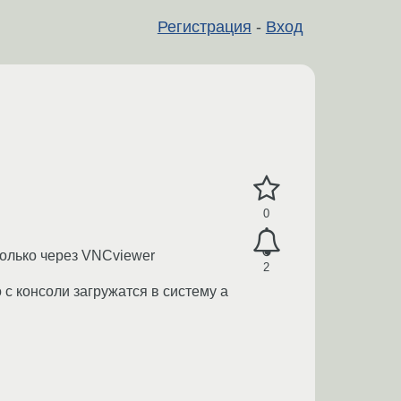
Регистрация
-
Вход
0
 только через VNCviewer
2
 с консоли загружатся в систему а