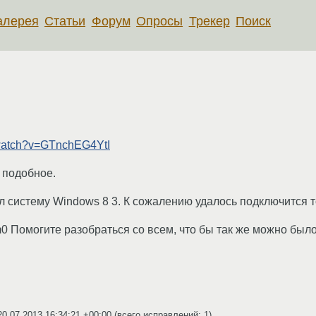
алерея
Статьи
Форум
Опросы
Трекер
Поиск
/watch?v=GTnchEG4YtI
 подобное.
авил систему Windows 8 3. К сожалению удалось подключится
m0 Помогите разобраться со всем, что бы так же можно было
20.07.2013 16:34:21 +00:00
(всего исправлений: 1)