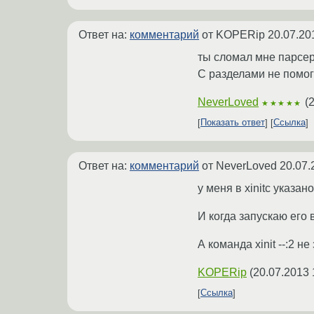
Ответ на:
комментарий
от KOPERip
20.07.20
ты сломал мне парсер.
С разделами не помогу
NeverLoved
(
2
★★★★★
Показать ответ
Ссылка
Ответ на:
комментарий
от NeverLoved
20.07.
у меня в xinitc указа
И когда запускаю его 
А команда xinit --:2 
KOPERip
(
20.07.2013 
Ссылка