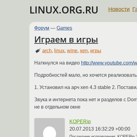
LINUX.ORG.RU
Новости
Г
Форум
—
Games
Играем в игры
arch
,
linux
,
wine
,
xen
,
игры
Наткнулся на видео
http://www.youtube.com
Подробностей мало, но хочется реализовать
1. Установил на арч xen 4.3 stable 2. Пост
Звука и интернета пока нет и разделов с Do
не в отдельном окне
KOPERip
20.07.2013 16:32:29 +00:00
Последнее исправление: KOPERip