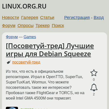
LINUX.ORG.RU
Новости
Галерея
Статьи
Регистрация
-
Вход
Форум
Опросы
Трекер
Поиск
Форум
—
Games
[Посоветуй-тред] Лучшие
игры для Debian Squeeze
посоветуй-тред
Из тех, что есть в официальном
репозитории. Играл в OpenTTD, SuperTux,
0
SuperTuxKart, Wormux. Что можете
посоветовать такое же интересное?
Пробовал также FlightGear и TORCS, но на
2
моей Intel GMA 4500M они тормозят.