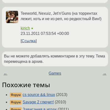
Teeworld, Nexuiz, Jet'n'Guns (на торрентах
лежит, хоть и не из реп, но редкостный Вин!)
kirich
★
23.11.2011 07:53:54 +00:00
Ссылка
Вы не можете добавлять комментарии в эту тему. Тема
перемещена в архив.
←
Games
→
Похожие темы
cs source && linux
(2013)
Форум
Savage 2 глючит!
(2010)
Форум
Зависания в играх
(2011)
Форум