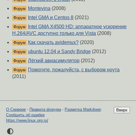
Montevina
(2008)
Форум
Intel GMA и Centos 8
(2021)
Форум
Intel GMA X4500 HD: аппаратное ускорение
Форум
H.264/AVC доступно только для Vista
(2008)
Как скачать avidemux?
(2020)
Форум
ubuntu 12.04 и Sandy Bridge
(2012)
Форум
Лёгкий авиасимулятор
(2012)
Форум
Помогите, пожалуйста, с выбором ноута
Форум
(2011)
О Сервере
-
Правила форума
-
Разметка Markdown
Вверх
Сообщить об ошибке
https://www.linux.org.ru/