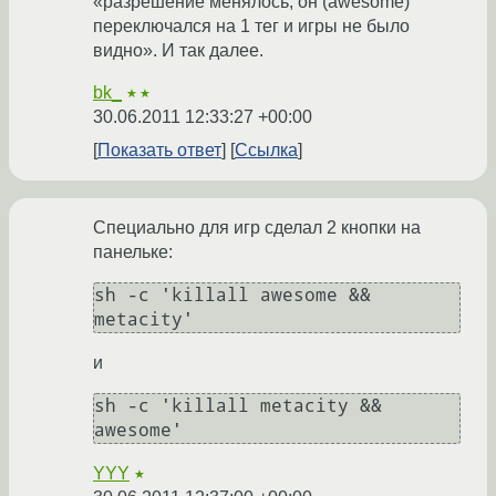
«разрешение менялось, он (awesome)
переключался на 1 тег и игры не было
видно». И так далее.
bk_
★★
30.06.2011 12:33:27 +00:00
Показать ответ
Ссылка
Специально для игр сделал 2 кнопки на
панельке:
sh -c 'killall awesome && 
metacity'
и
sh -c 'killall metacity && 
awesome'
YYY
★