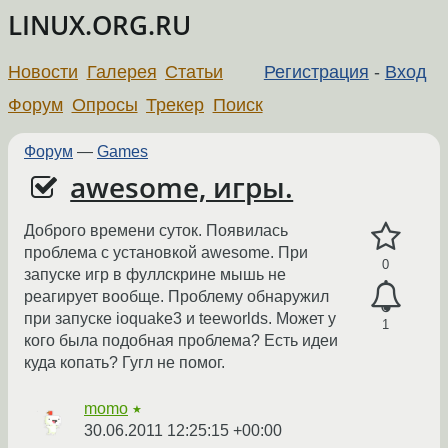
LINUX.ORG.RU
Новости
Галерея
Статьи
Регистрация
-
Вход
Форум
Опросы
Трекер
Поиск
Форум
—
Games
awesome, игры.
Доброго времени суток. Появилась
проблема с установкой awesome. При
0
запуске игр в фуллскрине мышь не
реагирует вообще. Проблему обнаружил
при запуске ioquake3 и teeworlds. Может у
1
кого была подобная проблема? Есть идеи
куда копать? Гугл не помог.
momo
★
30.06.2011 12:25:15 +00:00