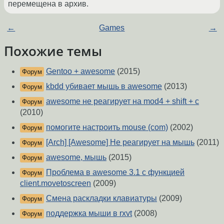
перемещена в архив.
←
Games
→
Похожие темы
Gentoo + awesome
(2015)
Форум
kbdd убивает мышь в awesome
(2013)
Форум
awesome не реагирует на mod4 + shift + c
Форум
(2010)
помогите настроить mouse (com)
(2002)
Форум
[Arch] [Awesome] Не реагирует на мышь
(2011)
Форум
awesome, мышь
(2015)
Форум
Проблема в awesome 3.1 с функцией
Форум
client.movetoscreen
(2009)
Смена раскладки клавиатуры
(2009)
Форум
поддержка мыши в rxvt
(2008)
Форум