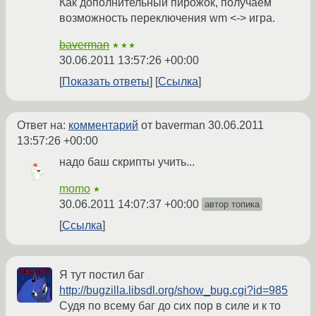
Как дополнительный пирожок, получаем
возможность переключения wm <-> игра.
baverman
★★★
30.06.2011 13:57:26 +00:00
Показать ответы
Ссылка
Ответ на:
комментарий
от baverman
30.06.2011
13:57:26 +00:00
надо баш скрипты учить...
momo
★
30.06.2011 14:07:37 +00:00
автор топика
Ссылка
Я тут постил баг
http://bugzilla.libsdl.org/show_bug.cgi?id=985
Судя по всему баг до сих пор в силе и к то