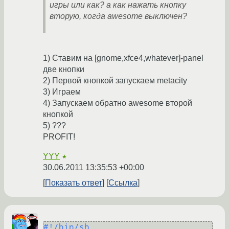
игры или как? а как нажать кнопку
вторую, когда awesome выключен?
1) Ставим на [gnome,xfce4,whatever]-panel
две кнопки
2) Первой кнопкой запускаем metacity
3) Играем
4) Запускаем обратно awesome второй
кнопкой
5) ???
PROFIT!
YYY
★
30.06.2011 13:35:53 +00:00
Показать ответ
Ссылка
#!/bin/sh