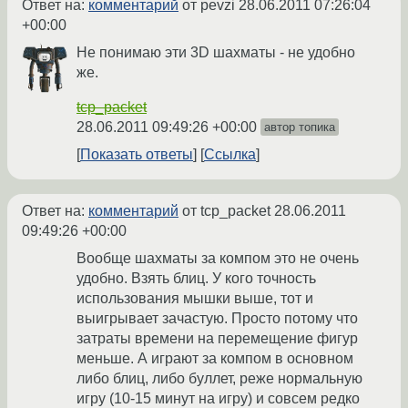
Ответ на:
комментарий
от pevzi
28.06.2011 07:26:04
+00:00
Не понимаю эти 3D шахматы - не удобно
же.
tcp_packet
28.06.2011 09:49:26 +00:00
автор топика
Показать ответы
Ссылка
Ответ на:
комментарий
от tcp_packet
28.06.2011
09:49:26 +00:00
Вообще шахматы за компом это не очень
удобно. Взять блиц. У кого точность
использования мышки выше, тот и
выигрывает зачастую. Просто потому что
затраты времени на перемещение фигур
меньше. А играют за компом в основном
либо блиц, либо буллет, реже нормальную
игру (10-15 минут на игру) и совсем редко