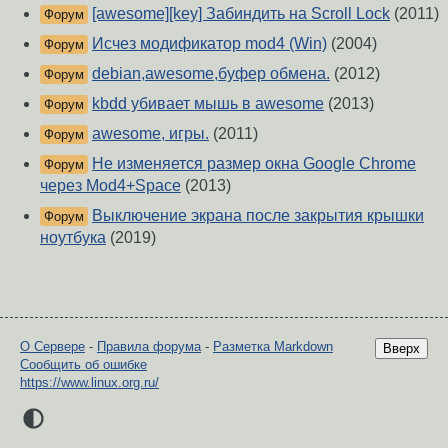
[awesome][key] Забиндить на Scroll Lock
(2011)
Форум
Исчез модификатор mod4 (Win)
(2004)
Форум
debian,awesome,буфер обмена.
(2012)
Форум
kbdd убивает мышь в awesome
(2013)
Форум
awesome, игры.
(2011)
Форум
Не изменяется размер окна Google Chrome
Форум
через Mod4+Space
(2013)
Выключение экрана после закрытия крышки
Форум
ноутбука
(2019)
О Сервере
-
Правила форума
-
Разметка Markdown
Вверх
Сообщить об ошибке
https://www.linux.org.ru/