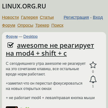
LINUX.ORG.RU
Новости
Галерея
Статьи
Регистрация
-
Вход
Форум
Опросы
Трекер
Поиск
Форум
—
Desktop
awesome не реагирует
на mod4 + shift + c
С сегодняшнего утра awesome не реагирует
на это сочетание клавиш, все остальные
0
вроде норм работают.
+заметил что он перестал фокусироваться
1
на новых открытых окнах
+ не работает mod4 + левая/правая кнопка мыши