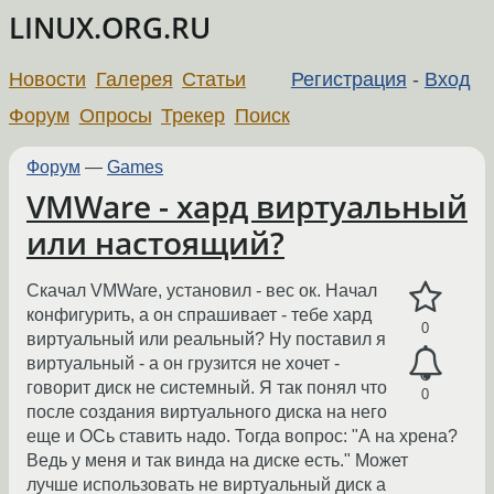
LINUX.ORG.RU
Новости
Галерея
Статьи
Регистрация
-
Вход
Форум
Опросы
Трекер
Поиск
Форум
—
Games
VMWare - хард виртуальный
или настоящий?
Скачал VMWare, установил - вес ок. Начал
конфигурить, а он спрашивает - тебе хард
0
виртуальный или реальный? Ну поставил я
виртуальный - а он грузится не хочет -
говорит диск не системный. Я так понял что
0
после создания виртуального диска на него
еще и ОСь ставить надо. Тогда вопрос: "А на хрена?
Ведь у меня и так винда на диске есть." Может
лучше использовать не виртуальный диск а