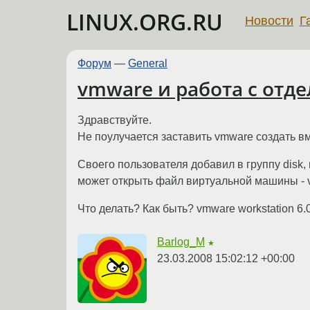
LINUX.ORG.RU
Новости
Г
Форум
—
General
vmware и работа с от
Здравствуйте.
Не поулучается заставить vmware создать в
Своего пользователя добавил в группу disk
может открыть файл виртуальной машины - vm
Что делать? Как быть? vmware workstation 6.0
Barlog_M
★
23.03.2008 15:02:12 +00:00