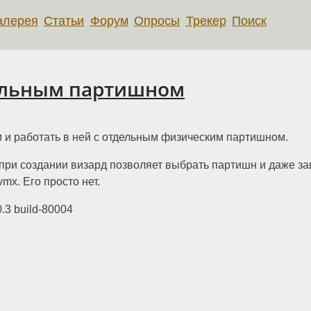
алерея
Статьи
Форум
Опросы
Трекер
Поиск
дельным партишном
м и работать в ней с отдельным физическим партишном.
, при создании визард позволяет выбрать партишн и даже з
x. Его просто нет.
.3 build-80004