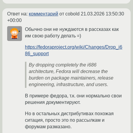
Ответ на:
комментарий
от cobold
21.03.2026 13:50:30
+00:00
Обычно они не нуждаются в рассказах как
им свою работу делать =)
https://fedoraproject.org/wiki/Changes/Drop_i6
86_support
By dropping completely the i686
architecture, Fedora will decrease the
burden on package maintainers, release
engineering, infrastructure, and users.
В примере федора, т.к. они нормально свои
решения документируют.
Но в остальных дистрибутивах похожая
ситация, просто это по рассылкам и
форумам размазано.