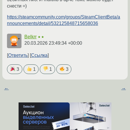
снести =)
https://steamcommunity.com/groups/SteamClientBeta/a
nnouncements/detail/532125848715658036
Belkrr
★★
20.03.2026 23:49:34 +00:00
Ответить
Ссылка
3
1
1
3
←
→