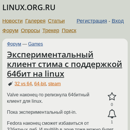
LINUX.ORG.RU
Новости
Галерея
Статьи
Регистрация
-
Вход
Форум
Опросы
Трекер
Поиск
Форум
—
Games
Экспериментальный
клиент стима с поддержкой
64бит на linux
32 vs 64
,
64-bit
,
steam
Valve наконец-то релизнула 64битный
клиент для linux.
0
Пока экспериментальный opt-in.
1
Fedora наконец сможет избавиться от
32битных либ. И multilib в арче тоже можно будет