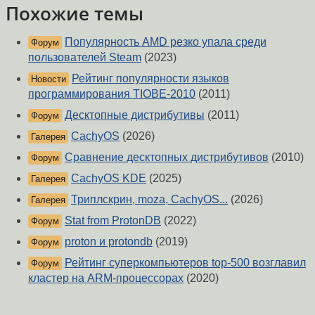
Похожие темы
Популярность AMD резко упала среди
Форум
пользователей Steam
(2023)
Рейтинг популярности языков
Новости
программирования TIOBE-2010
(2011)
Десктопные дистрибутивы
(2011)
Форум
CachyOS
(2026)
Галерея
Сравнение десктопных дистрибутивов
(2010)
Форум
CachyOS KDE
(2025)
Галерея
Триплскрин, moza, CachyOS...
(2026)
Галерея
Stat from ProtonDB
(2022)
Форум
proton и protondb
(2019)
Форум
Рейтинг суперкомпьютеров top-500 возглавил
Форум
кластер на ARM-процессорах
(2020)