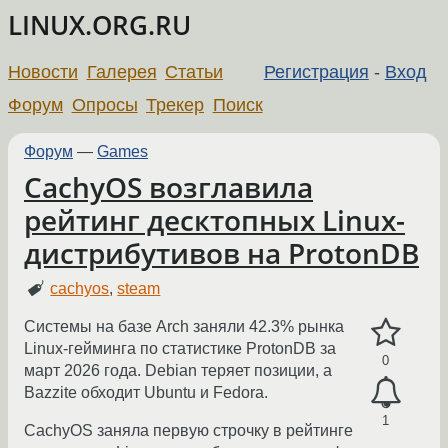
LINUX.ORG.RU
Новости
Галерея
Статьи
Регистрация
-
Вход
Форум
Опросы
Трекер
Поиск
Форум
—
Games
CachyOS возглавила
рейтинг десктопных Linux-
дистрибутивов на ProtonDB
cachyos
,
steam
Системы на базе Arch заняли 42.3% рынка
Linux-гейминга по статистике ProtonDB за
0
март 2026 года. Debian теряет позиции, а
Bazzite обходит Ubuntu и Fedora.
1
CachyOS заняла первую строчку в рейтинге