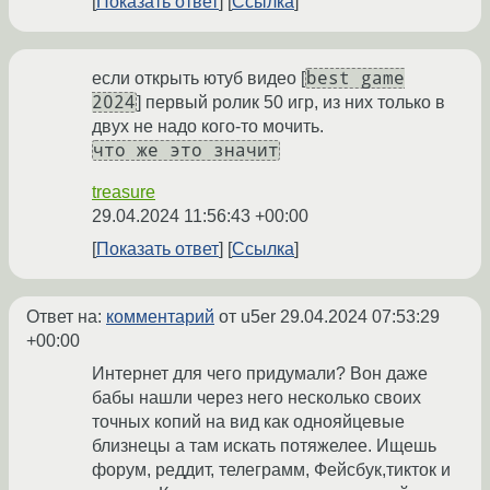
Показать ответ
Ссылка
best game
если открыть ютуб видео [
2024
] первый ролик 50 игр, из них только в
двух не надо кого-то мочить.
что же это значит
treasure
29.04.2024 11:56:43 +00:00
Показать ответ
Ссылка
Ответ на:
комментарий
от u5er
29.04.2024 07:53:29
+00:00
Интернет для чего придумали? Вон даже
бабы нашли через него несколько своих
точных копий на вид как однояйцевые
близнецы а там искать потяжелее. Ищешь
форум, реддит, телеграмм, Фейсбук,тикток и