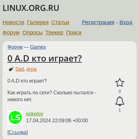
LINUX.ORG.RU
Новости
Галерея
Статьи
Регистрация
-
Вход
Форум
Опросы
Трекер
Поиск
Форум
—
Games
0 A.D кто играет?
0ad
,
игра
0 A.D кто играет?
0
Как играть по сети? Сколько пытался -
никого нет.
1
sokolov
17.04.2024 22:09:06 +00:00
Ссылка