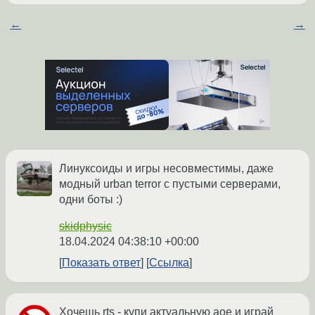
←
→
Линуксоиды и игры несовместимы, даже
модный urban terror с пустыми серверами,
одни боты :)
skidphysic
18.04.2024 04:38:10 +00:00
Показать ответ
Ссылка
Хочешь rts - купи актуальную aoe и играй