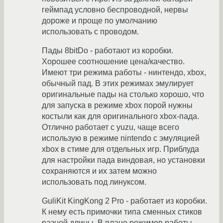
геймпад условно беспроводной, нервы
дороже и проще по умолчанию
использовать с проводом.
Пады 8bitDo - работают из коробки.
Хорошее соотношение цена/качество.
Имеют три режима работы - нинтендо, xbox,
обычный пад. В этих режимах эмулирует
оригинальные пады на столько хорошо, что
для запуска в режиме xbox порой нужны
костыли как для оригинального xbox-пада.
Отлично работает с yuzu, чаще всего
использую в режиме nintendo с эмуляцией
xbox в стиме для отдельных игр. Приблуда
для настройки пада виндовая, но установки
сохраняются и их затем можно
использовать под линуксом.
GuliKit KingKong 2 Pro - работает из коробки.
К нему есть примочки типа сменных стиков
разной длины. В плане режимов работы