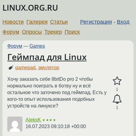
LINUX.ORG.RU
Новости
Галерея
Статьи
Регистрация
-
Вход
Форум
Опросы
Трекер
Поиск
Форум
—
Games
Геймпад для Linux
gamepad
,
эмулятор
Хочу заказать себе 8bitDo pro 2 чтобы
нормально поиграть в ботву ну и всё
1
остальное что заточено под геймпад. Есть у
кого-то опыт использования подобных
устройств на линуксе?
1
AleksK
★★★★
16.07.2023 09:10:18 +00:00