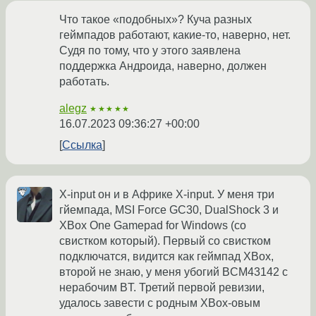
Что такое «подобных»? Куча разных
геймпадов работают, какие-то, наверно, нет.
Судя по тому, что у этого заявлена
поддержка Андроида, наверно, должен
работать.
alegz
★★★★★
16.07.2023 09:36:27 +00:00
Ссылка
X-input он и в Африке X-input. У меня три
гйемпада, MSI Force GC30, DualShock 3 и
XBox One Gamepad for Windows (со
свистком который). Первый со свистком
подключатся, видится как геймпад XBox,
второй не знаю, у меня убогий BCM43142 с
нерабочим BT. Третий первой ревизии,
удалось завести с родным XBox-овым