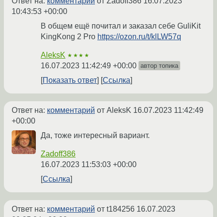
Ответ на:
комментарий
от Zadoff386
16.07.2023
10:43:53 +00:00
В общем ещё почитал и заказал себе GuliKit
KingKong 2 Pro
https://ozon.ru/t/klLW57q
AleksK
★★★★
16.07.2023 11:42:49 +00:00
автор топика
Показать ответ
Ссылка
Ответ на:
комментарий
от AleksK
16.07.2023 11:42:49
+00:00
Да, тоже интересный вариант.
Zadoff386
16.07.2023 11:53:03 +00:00
Ссылка
Ответ на:
комментарий
от t184256
16.07.2023