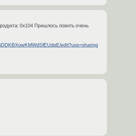
 продукта: 0x104 Пришлось ловить очень
ax6DDKBXowKMWdSfEUdpE/edit?usp=sharing