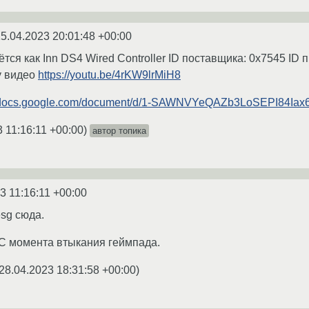
5.04.2023 20:01:48 +00:00
ся как Inn DS4 Wired Controller ID поставщика: 0x7545 ID
у видео
https://youtu.be/4rKW9lrMiH8
//docs.google.com/document/d/1-SAWNVYeQAZb3LoSEPI84I
 11:16:11 +00:00
)
автор топика
3 11:16:11 +00:00
sg сюда.
 С момента втыкания геймпада.
28.04.2023 18:31:58 +00:00
)