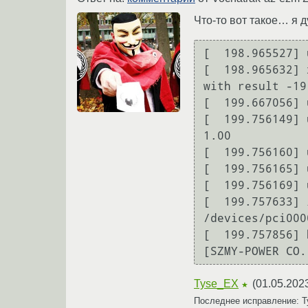
Что-то вот такое… я
[  198.965527] 
[  198.965632] 
with result -19

[  199.667056] 
[  199.756149] 
1.00

[  199.756160] 
[  199.756165] 
[  199.756169] 
[  199.757633] 
/devices/pci000
[  199.757856] 
Tyse_EX
(
01.05.202
★
Последнее исправление: 