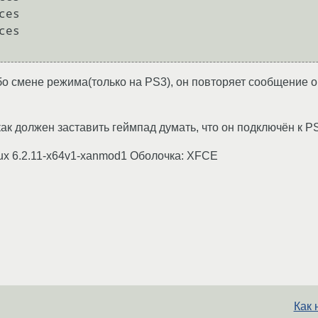
es

es

 смене режима(только на PS3), он повторяет сообщение о
к должен заставить геймпад думать, что он подключён к PS
nux 6.2.11-x64v1-xanmod1 Оболочка: XFCE
Как 