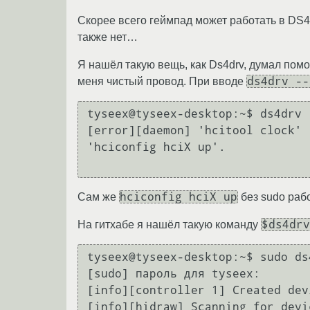
Скорее всего геймпад может работать в DS4 
также нет…
Я нашёл такую вещь, как Ds4drv, думал пом
ds4drv --
меня чистый провод. При вводе
tyseex@tyseex-desktop:~$ ds4drv -
[error][daemon] 'hcitool clock' 
'hciconfig hciX up'.

hciconfig hciX up
Сам же
без sudo рабо
$ds4drv
На гитхабе я нашёл такую команду
tyseex@tyseex-desktop:~$ sudo ds
[sudo] пароль для tyseex: 

[info][controller 1] Created dev
[info][hidraw] Scanning for devic