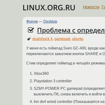
LINUX.ORG.RU
Новости
Г
Форум
—
Desktop
Проблема с определ
dualshock 4
,
gamepad
,
ubuntu
У меня есть геймпад Sven GC-400, вроде как
переключаются зажатием кнопок SHARE и OP
Стим определяет геймпад в четырёх режима
Xbox360
Playstation 3 controller
SZMY-POWER PC gamepad (определяется к
выключить ПК, снова включить и войти в
Inn ds4 wired controller (Показывается