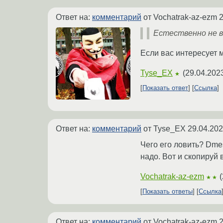
Ответ на:
комментарий
от Vochatrak-az-ezm
2
Естественно не в
Если вас интересует 
Tyse_EX
(
29.04.202
★
Показать ответ
Ссылка
Ответ на:
комментарий
от Tyse_EX
29.04.202
Чего его ловить? Dme
надо. Вот и скопируй 
Vochatrak-az-ezm
(
★★
Показать ответы
Ссылка
Ответ на:
комментарий
от Vochatrak-az-ezm
2