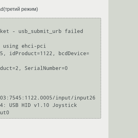
d(третий режим)
ket - usb_submit_urb failed 
 using ehci-pci

5, idProduct=1122, bcdDevice= 
duct=2, SerialNumber=0

03:7545:1122.0005/input/input26

4: USB HID v1.10 Joystick 