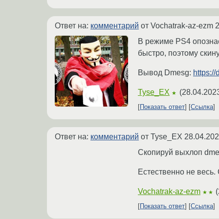
Ответ на:
комментарий
от Vochatrak-az-ezm
2
В режиме PS4 опознаёт
быстро, поэтому скин
Вывод Dmesg:
https:
Tyse_EX
(
28.04.2023
★
Показать ответ
Ссылка
Ответ на:
комментарий
от Tyse_EX
28.04.202
Скопируй выхлоп dme
Естественно не весь.
Vochatrak-az-ezm
(
★★
Показать ответ
Ссылка