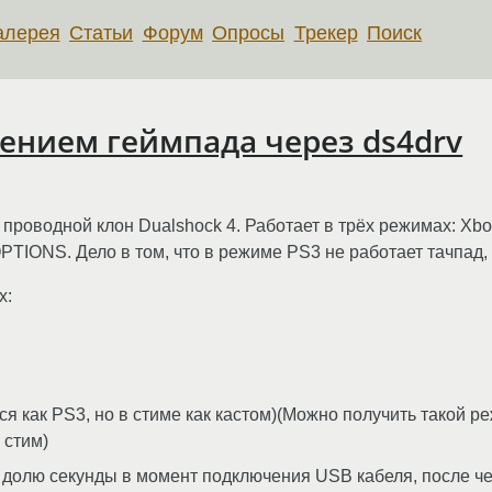
алерея
Статьи
Форум
Опросы
Трекер
Поиск
ением геймпада через ds4drv
 проводной клон Dualshock 4. Работает в трёх режимах: Xb
TIONS. Дело в том, что в режиме PS3 не работает тачпад,
х:
ак PS3, но в стиме как кастом)(Можно получить такой ре
 стим)
 на долю секунды в момент подключения USB кабеля, после ч