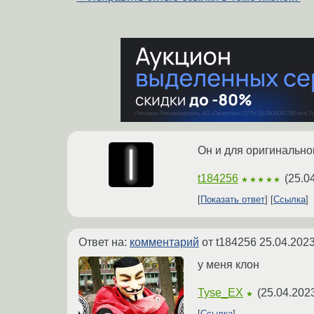
Он и для оригинально
t184256
(
25.0
★★★★★
Показать ответ
Ссылка
Ответ на:
комментарий
от t184256
25.04.2023
у меня клон
Tyse_EX
(
25.04.2023
★
Ссылка