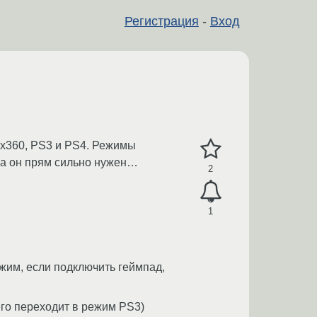
Регистрация
-
Вход
ox360, PS3 и PS4. Режимы
 а он прям сильно нужен…
2
1
жим, если подключить геймпад,
его переходит в режим PS3)