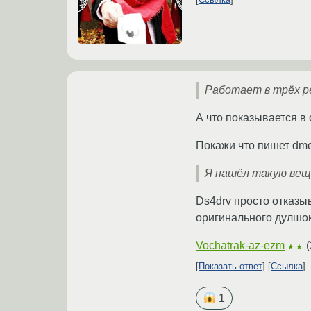
Работает в трёх р
А что показывается в
Покажи что пишет dm
Я нашёл такую вещь
Ds4drv просто отказы
оригинального дулшок
Vochatrak-az-ezm
(
★★
Показать ответ
Ссылка
1