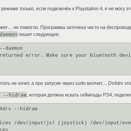
режиме только, если подключён к Playstation 4, я не могу э
ожет… не помогло. Программа заточена чисто на беспроводн
daemon
пишет следующее:
-daemon

returned error. Make sure your bluetooth devi
тать не хочет, а при запуске через sudo молчит… Ds4drv это
 --hidraw
, которая должна искать геймпады PS4, подклю
4drv --hidraw

ices /dev/input/js1 (joystick) /dev/input/eve
es
