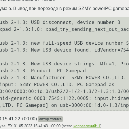
 думаю. Вывод при переходе в режим SZMY powerPC gamepa
usb 2-1.3: USB disconnect, device number 3

xpad 2-1.3:1.0: xpad_try_sending_next_out_pac
usb 2-1.3: new full-speed USB device number 5
usb 2-1.3: New USB device found, idVendor=754
usb 2-1.3: New USB device strings: Mfr=1, Pro
usb 2-1.3: Product: PC Gamepad

usb 2-1.3: Manufacturer: SZMY-POWER CO.,LTD.

input: SZMY-POWER CO.,LTD. PC Gamepad as 
0:00/0000:00:1d.0/usb2/2-1/2-1.3/2-1.3:1.0/00
hid-generic 0003:7545:1122.0005: input,hidraw
3 15:41:22 +00:00
)
автор топика
Tyse_EX
01.05.2023 15:41:43 +00:00
(всего
исправлений: 1
)