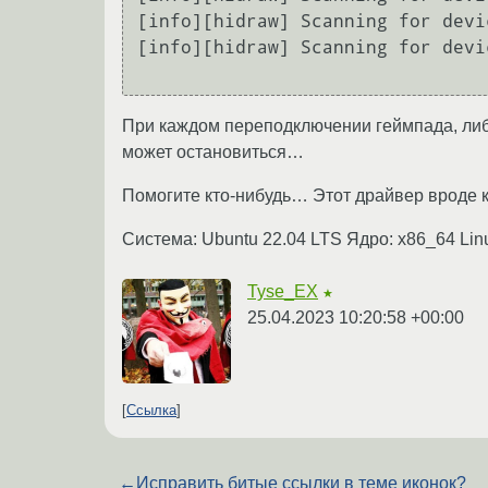
[info][hidraw] Scanning for devic
[info][hidraw] Scanning for devic
При каждом переподключении геймпада, либо
может остановиться…
Помогите кто-нибудь… Этот драйвер вроде ка
Система: Ubuntu 22.04 LTS Ядро: x86_64 Li
Tyse_EX
★
25.04.2023 10:20:58 +00:00
Ссылка
←
Исправить битые ссылки в теме иконок?