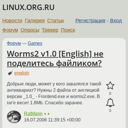
LINUX.ORG.RU
Новости
Галерея
Статьи
Регистрация
-
Вход
Форум
Опросы
Трекер
Поиск
Форум
—
Games
Worms2 v1.0 [English] не
поделитесь файликом?
english
Добрые люди, может у кого завалялся такой
антиквариат? Нужны 2 файла от англицкой
0
версии _1.0_ - Frontend.exe и worms2.exe. В
rar'e весит 1.8Mb. Спасибо заранее.
0
RatMann
★★
16.07.2006 11:39:15 +00:00