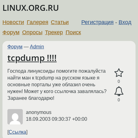
LINUX.ORG.RU
Новости
Галерея
Статьи
Регистрация
-
Вход
Форум
Опросы
Трекер
Поиск
Форум
—
Admin
tcpdump !!!!
Господа линуксоиды помогите пожалуйста
найти ман к tcpdump на русском языке я
0
основные порталы уже облазил очень
нужен! Может у кого ссылочка завалялась?
Заранее благодарю!
0
anonymous
18.09.2003 09:30:37 +00:00
Ссылка