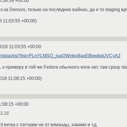
0:39:59 +00:00
з-за Denuvo, только на последних вайнах, да и то staging в
8 11:03:55 +00:00
)
2018 11:03:55 +00:00
com/playlist?list=PLnYLMSQ_ruuQWnkxj8axEBiepkpUVCyA2
, к примеру в той же Fedora обычного wine нет, там сразу sta
018 11:08:15 +00:00
)
1:08:15 +00:00
3.16
t ветка с патчами не от команды, хаками и т.д.