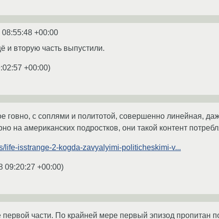
 08:55:48 +00:00
щё и вторую часть выпустили.
:02:57 +00:00
)
е говно, с соплями и политотой, совершенно линейная, даже
но на американских подростков, они такой контент потребл
es/life-isstrange-2-kogda-zavyalyimi-politicheskimi-v...
8 09:20:27 +00:00
)
 первой части. По крайней мере первый эпизод пропитан п