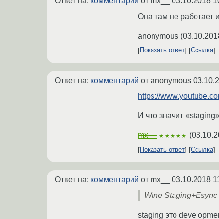
Ответ на:
комментарий
от mx__
03.10.2018 1
Она там не работает и
anonymous
(
03.10.201
Показать ответ
Ссылка
Ответ на:
комментарий
от anonymous
03.10.
https://www.youtube.
И что значит «staging»
mx__
(
03.10.2
★★★★★
Показать ответ
Ссылка
Ответ на:
комментарий
от mx__
03.10.2018 1
Wine Staging+Esync 
staging это developmen