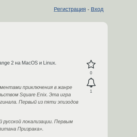
Регистрация
-
Вход
ange 2 на MacOS и Linux.
0
лементами приключения в жанре
1
ьством Square Enix. Эта игра
игинала. Первый из пяти эпизодов
ой русской локализации. Первым
питана Призрака».