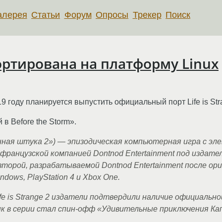
алерея
Статьи
Форум
Опросы
Трекер
Поиск
 портирована на платформу Linux
019 году планируется выпустить официальный порт Life is Str
 в Before the Storm».
транная штука 2») — эпизодическая компьютерная игра с э
ранцузской компанией Dontnod Entertainment под издател
и второй, разрабатываемой Dontnod Entertainment после ор
dows, PlayStation 4 и Xbox One.
ife is Strange 2 издатели подтвердили наличие официальн
ык в серии стал спин-офф «Удивительные приключения Ка