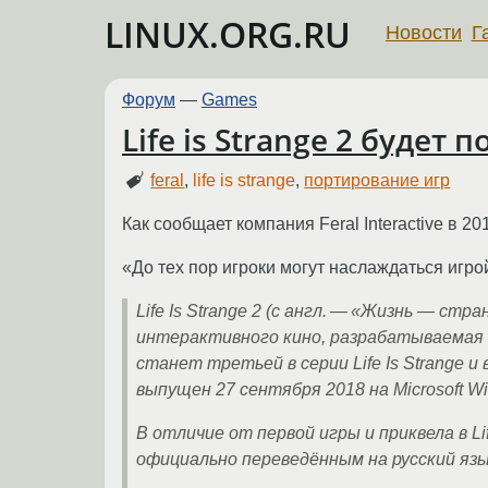
LINUX.ORG.RU
Новости
Г
Форум
—
Games
Life is Strange 2 будет
feral
,
life is strange
,
портирование игр
Как сообщает компания Feral Interactive в 2
«До тех пор игроки могут наслаждаться игрой
Life Is Strange 2 (с англ. — «Жизнь — с
интерактивного кино, разрабатываемая ф
станет третьей в серии Life Is Strange 
выпущен 27 сентября 2018 на Microsoft Win
В отличие от первой игры и приквела в L
официально переведённым на русский яз