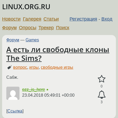
LINUX.ORG.RU
Новости
Галерея
Статьи
Регистрация
-
Вход
Форум
Опросы
Трекер
Поиск
Форум
—
Games
А есть ли свободные клоны
The Sims?
вопрос
,
игры
,
свободные игры
Сабж.
0
ozz_is_here
★
23.04.2018 05:49:01 +00:00
3
Ссылка