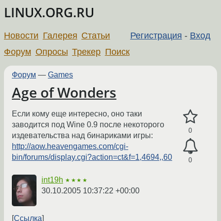
LINUX.ORG.RU
Новости
Галерея
Статьи
Регистрация
-
Вход
Форум
Опросы
Трекер
Поиск
Форум
—
Games
Age of Wonders
Если кому еще интересно, оно таки
заводится под Wine 0.9 после некоторого
0
издевательства над бинариками игры:
http://aow.heavengames.com/cgi-
bin/forums/display.cgi?action=ct&f=1,4694,,60
0
int19h
★★★★
30.10.2005 10:37:22 +00:00
Ссылка