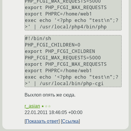
PHP_FCGI_MAX_REQUESTS=5000

export PHP_FCGI_MAX_REQUESTS

export PHPRC=/home/web1

exec echo '<?php echo "test\n";?
#!/bin/sh

PHP_FCGI_CHILDREN=0

export PHP_FCGI_CHILDREN

PHP_FCGI_MAX_REQUESTS=5000

export PHP_FCGI_MAX_REQUESTS

export PHPRC=/home/web1

exec echo '<?php echo "test\n";?
Выхлоп опять же сюда.
r_asian
★☆☆
22.01.2011 18:46:05 +00:00
Показать ответ
Ссылка