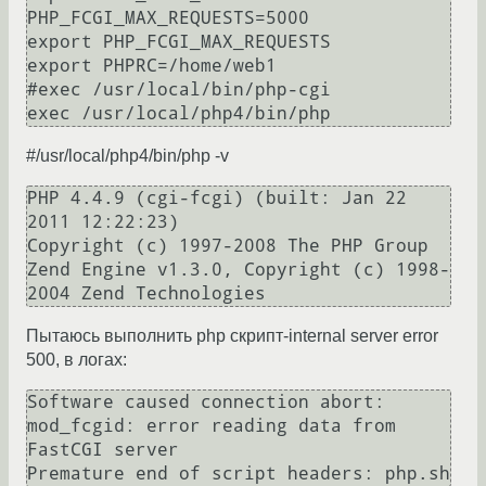
PHP_FCGI_MAX_REQUESTS=5000

export PHP_FCGI_MAX_REQUESTS

export PHPRC=/home/web1

#exec /usr/local/bin/php-cgi

#/usr/local/php4/bin/php -v
PHP 4.4.9 (cgi-fcgi) (built: Jan 22 
2011 12:22:23)

Copyright (c) 1997-2008 The PHP Group

Zend Engine v1.3.0, Copyright (c) 1998-
Пытаюсь выполнить php скрипт-internal server error
500, в логах:
Software caused connection abort: 
mod_fcgid: error reading data from 
FastCGI server
