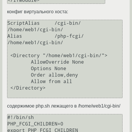
конфиг виртуального хоста:
ScriptAlias     /cgi-bin/ 
/home/web1/cgi-bin/

Alias           /php-fcgi/  
/home/web1/cgi-bin/

 <Directory "/home/web1/cgi-bin/">

        AllowOverride None

        Options None

        Order allow,deny

        Allow from all

 </Directory>

содержимое php.sh лежащего в /home/web1/cgi-bin/
#!/bin/sh

PHP_FCGI_CHILDREN=0

export PHP_FCGI_CHILDREN
