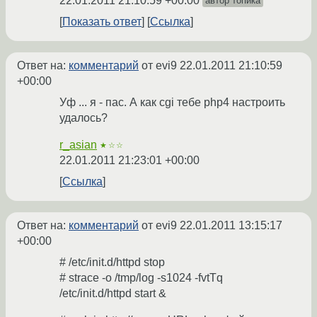
22.01.2011 21:10:59 +00:00
автор топика
Показать ответ
Ссылка
Ответ на:
комментарий
от evi9
22.01.2011 21:10:59
+00:00
Уф ... я - пас. А как cgi тебе php4 настроить
удалось?
r_asian
★☆☆
22.01.2011 21:23:01 +00:00
Ссылка
Ответ на:
комментарий
от evi9
22.01.2011 13:15:17
+00:00
# /etc/init.d/httpd stop
# strace -o /tmp/log -s1024 -fvtTq
/etc/init.d/httpd start &