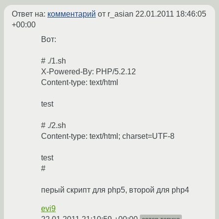
Ответ на:
комментарий
от r_asian
22.01.2011 18:46:05
+00:00
Вот:
# ./1.sh
X-Powered-By: PHP/5.2.12
Content-type: text/html
test
# ./2.sh
Content-type: text/html; charset=UTF-8
test
#
перый скрипт для php5, второй для php4
evi9