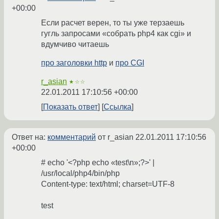
+00:00
Если расчет верен, то ты уже терзаешь
гугль запросами «собрать php4 как cgi» и
вдумчиво читаешь
про заголовки http
и
про CGI
r_asian
★☆☆
22.01.2011 17:10:56 +00:00
Показать ответ
Ссылка
Ответ на:
комментарий
от r_asian
22.01.2011 17:10:56
+00:00
# echo '<?php echo «test\n»;?>' |
/usr/local/php4/bin/php
Content-type: text/html; charset=UTF-8
test