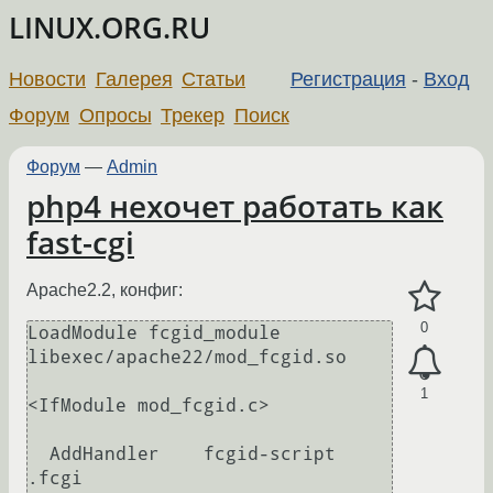
LINUX.ORG.RU
Новости
Галерея
Статьи
Регистрация
-
Вход
Форум
Опросы
Трекер
Поиск
Форум
—
Admin
php4 нехочет работать как
fast-cgi
Apache2.2, конфиг:
0
LoadModule fcgid_module 
libexec/apache22/mod_fcgid.so

1
<IfModule mod_fcgid.c>

  AddHandler    fcgid-script 
.fcgi
