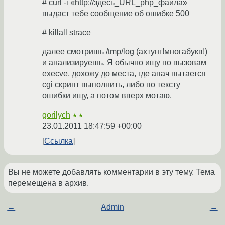
# curl -i «http://здесь_URL_php_файла»
выдаст тебе сообщение об ошибке 500
# killall strace
далее смотришь /tmp/log (ахтунг!многабукв!)
и анализируешь. Я обычно ищу по вызовам
execve, дохожу до места, где апач пытается
cgi скрипт выполнить, либо по тексту
ошибки ищу, а потом вверх мотаю.
gorilych
★★
23.01.2011 18:47:59 +00:00
Ссылка
Вы не можете добавлять комментарии в эту тему. Тема
перемещена в архив.
←
Admin
→