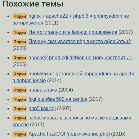
Похожие темы
nginx + apache22 + php5.3 = phpmyadmin не
Форум
авторизуется
(2011)
Не могу запустить fast-cgi приложение
(2017)
Форум
Почему скачивается php вместо обработки?
Форум
(2020)
apache2 php4-cgi debian не могу настроить :(
Форум
(2006)
проблема с установкой phppgadmin на apache
Форум
в debian jessie
(2014)
права апача
(2004)
Форум
fcgi ошибка 500 на centos
(2017)
Форум
php5 как cgi
(2007)
Форум
заблокировать запросы по маске средсвами
Форум
apache
(2017)
Apache FastCGI (подключение php)
(2016)
Форум