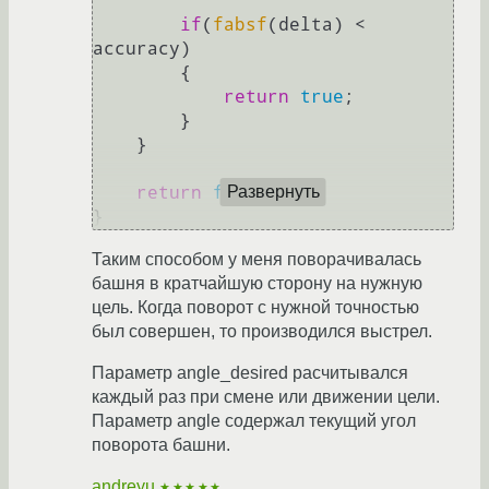
if
(
fabsf
(delta) < 
accuracy)

        {   

return
true
;

        }   

    }   

return
false
;

Развернуть
Таким способом у меня поворачивалась
башня в кратчайшую сторону на нужную
цель. Когда поворот с нужной точностью
был совершен, то производился выстрел.
Параметр angle_desired расчитывался
каждый раз при смене или движении цели.
Параметр angle содержал текущий угол
поворота башни.
andreyu
★★★★★