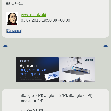
на C++)...
yew_mentzaki
03.07.2013 19:50:38 +00:00
Ссылка
←
→
if(angle > PI) angle -= 2*PI; if(angle < -PI)
angle += 2*PI;
с тебя $1000.