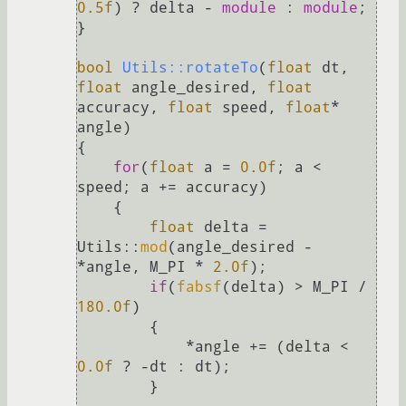
0.5f
) ? delta - 
module
 : 
module
;

}

bool
Utils::rotateTo
(
float
 dt, 
float
 angle_desired, 
float
accuracy, 
float
 speed, 
float
* 
angle)
{

for
(
float
 a = 
0.0f
; a < 
speed; a += accuracy)

    {   

float
 delta = 
Utils::
mod
(angle_desired - 
*angle, M_PI * 
2.0f
); 

if
(
fabsf
(delta) > M_PI / 
180.0f
)

        {   

            *angle += (delta < 
0.0f
 ? -dt : dt);

        }   
