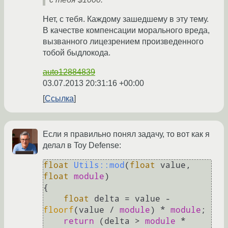
Нет, с тебя. Каждому зашедшему в эту тему.
В качестве компенсации морального вреда,
вызванного лицезрением произведенного
тобой быдлокода.
auto12884839
03.07.2013 20:31:16 +00:00
Ссылка
Если я правильно понял задачу, то вот как я
делал в Toy Defense:
float
Utils::mod
(
float
 value, 
float
module
)
{

float
 delta = value - 
floorf
(value / 
module
) * 
module
;

return
 (delta > 
module
 * 