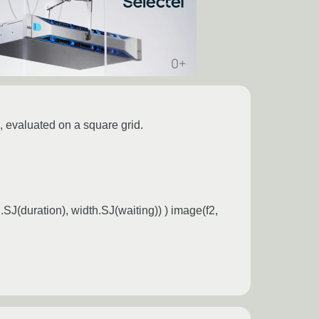
, evaluated on a square grid.
h.SJ(duration), width.SJ(waiting)) ) image(f2,