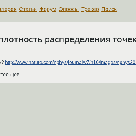
алерея
Статьи
Форум
Опросы
Трекер
Поиск
лотность распределения точек
ик?
http://www.nature.com/nphys/journal/v7/n10/images/nphys20
столбцов: