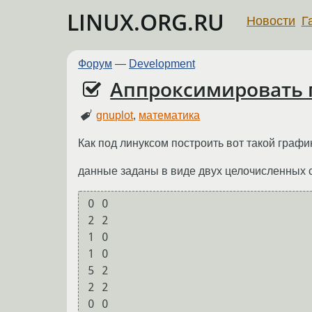
LINUX.ORG.RU
Новости
Г
Форум
—
Development
Аппроксимировать п
gnuplot
,
математика
Как под линуксом построить вот такой граф
данные заданы в виде двух целочисленных 
0 0

2 2

1 0

1 0

5 2

2 2

0 0
