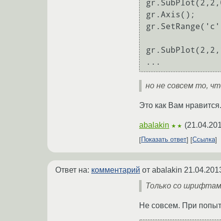
gr.SubPlot(2,2,
gr.Axis();

gr.SetRange('c'
gr.SubPlot(2,2,
но не совсем то, ч
Это как Вам нравится
abalakin
(
21.04.20
★★
Показать ответ
Ссылка
Ответ на:
комментарий
от abalakin
21.04.201
Только со шрифтами
Не совсем. При попыт