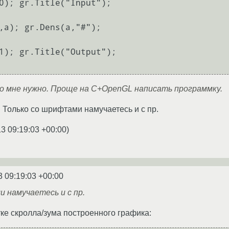
0); gr.Title("Input");

,a); gr.Dens(a,"#");

1); gr.Title("Output");

то мне нужно. Проще на C+OpenGL написать программку.
. Только со шрифтами намучаетесь и с пр.
13 09:19:03 +00:00
)
3 09:19:03 +00:00
 намучаетесь и с пр.
ке скролла/зума построенного графика: