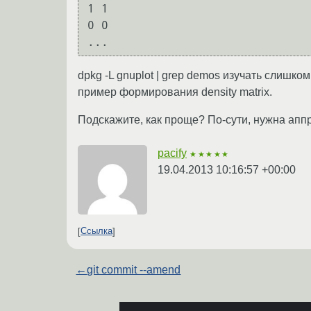
1 1

0 0

dpkg -L gnuplot | grep demos изучать слишко
пример формирования density matrix.
Подскажите, как проще? По-сути, нужна ап
pacify
★★★★★
19.04.2013 10:16:57 +00:00
Ссылка
←
git commit --amend