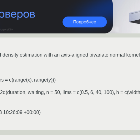
density estimation with an axis-aligned bivariate normal kernel
ms = c(range(x), range(y)))
2d(duration, waiting, n = 50, lims = c(0.5, 6, 40, 100), h = c(widt
3 10:26:09 +00:00
)