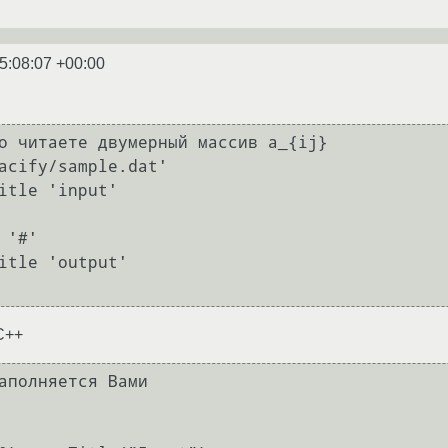
5:08:07 +00:00
о читаете двумерный массив a_{ij}

acify/sample.dat'

itle 'input'

'#'

itle 'output'

C++
аполняется Вами
