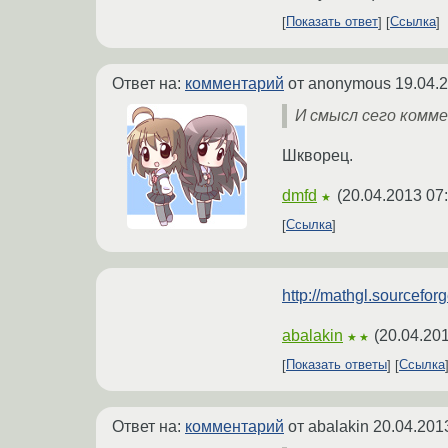
Показать ответ
Ссылка
Ответ на:
комментарий
от anonymous
19.04.
И смысл сего комм
Шкворец.
dmfd
(
20.04.2013 07
★
Ссылка
http://mathgl.sourcef
abalakin
(
20.04.20
★★
Показать ответы
Ссылка
Ответ на:
комментарий
от abalakin
20.04.201