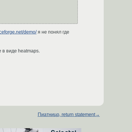
rceforge.net/demo/
я не понял где
 в виде heatmaps.
Пиатницо, return statement
→