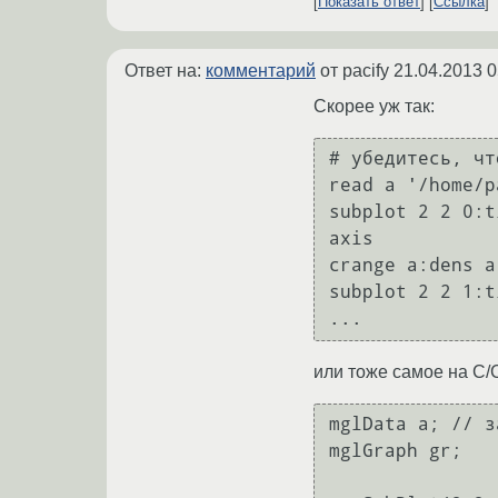
Показать ответ
Ссылка
Ответ на:
комментарий
от pacify
21.04.2013 0
Скорее уж так:
# убедитесь, чт
read a '/home/p
subplot 2 2 0:t
axis

crange a:dens a 
subplot 2 2 1:t
или тоже самое на C/
mglData a; // з
mglGraph gr;
