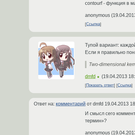
contourf - функция в 
anonymous
(
19.04.201
Ссылка
Тупой вариант: каждо
Если я правильно поня
Two-dimensional kerne
dmfd
(
19.04.2013 18
★
Показать ответ
Ссылка
Ответ на:
комментарий
от dmfd
19.04.2013 18
И смысл сего коммент
термин»?
anonymous
(
19.04.201