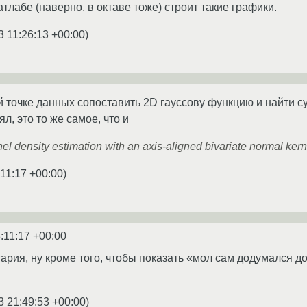
матлабе (наверно, в октаве тоже) строит такие графики.
3 11:26:13 +00:00
)
й точке данных сопоставить 2D гауссову функцию и найти су
л, это то же самое, что и
l density estimation with an axis-aligned bivariate normal kern
:11:17 +00:00
)
:11:17 +00:00
ария, ну кроме того, чтобы показать «мол сам додумался до
3 21:49:53 +00:00
)