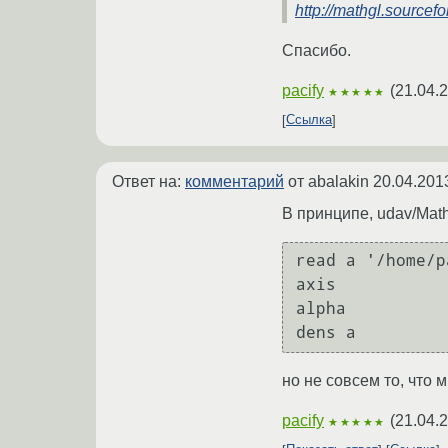
http://mathgl.source
Спасибо.
pacify
(
21.04.
★★★★★
Ссылка
Ответ на:
комментарий
от abalakin
20.04.201
В принципе, udav/Math
read a '/home/p
axis

alpha

но не совсем то, что
pacify
(
21.04.
★★★★★