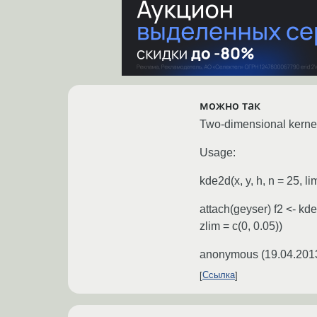
можно так
Two-dimensional kernel 
Usage:
kde2d(x, y, h, n = 25, li
attach(geyser) f2 <- kde
zlim = c(0, 0.05))
anonymous
(
19.04.201
Ссылка