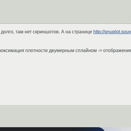
м долго, там нет скриншотов. А на странице
http://gnuplot.sou
проксимация плотности двумерным сплайном -> отображение