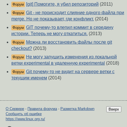
[git] Помогите, я убил репозиторий
(2011)
Форум
Git - не происходит слияние одного файла при
Форум
merge. Но не показывает, где конфликт.
(2014)
GIT почему-то влепил коммит в середину
Форум
истории. Теперь не могу откатиться.
(2013)
Можна ли восстановить файлы после git
Форум
checkout?
(2013)
Не могу запушить изменения из локальной
Форум
ветки experimental в удаленную experimental
(2018)
Git почему-то не видит на сервере ветки с
Форум
текущим именем
(2014)
О Сервере
-
Правила форума
-
Разметка Markdown
Вверх
Сообщить об ошибке
https://www.linux.org.ru/