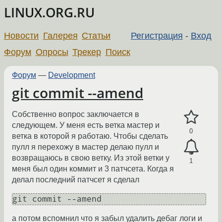
LINUX.ORG.RU
Новости
Галерея
Статьи
Регистрация
-
Вход
Форум
Опросы
Трекер
Поиск
Форум
—
Development
git commit --amend
Собственно вопрос заключается в
следующем. У меня есть ветка мастер и
0
ветка в которой я работаю. Чтобы сделать
пулл я перехожу в мастер делаю пулл и
возвращаюсь в свою ветку. Из этой ветки у
1
меня был один коммит и 3 патчсета. Когда я
делал последний патчсет я сделал
git commit --amend
а потом вспомнил что я забыл удалить дебаг логи и