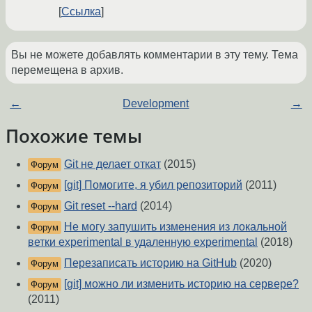
Ссылка
Вы не можете добавлять комментарии в эту тему. Тема
перемещена в архив.
←
Development
→
Похожие темы
Git не делает откат
(2015)
Форум
[git] Помогите, я убил репозиторий
(2011)
Форум
Git reset --hard
(2014)
Форум
Не могу запушить изменения из локальной
Форум
ветки experimental в удаленную experimental
(2018)
Перезаписать историю на GitHub
(2020)
Форум
[git] можно ли изменить историю на сервере?
Форум
(2011)