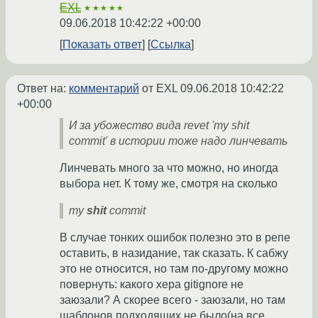
EXL
★★★★★
09.06.2018 10:42:22 +00:00
Показать ответ
Ссылка
Ответ на:
комментарий
от EXL
09.06.2018 10:42:22
+00:00
И за убожество вида revet 'my shit
commit' в истории тоже надо линчевать
Линчевать много за что можно, но иногда
выбора нет. К тому же, смотря на сколько
my
shit
commit
В случае тонких ошибок полезно это в репе
оставить, в назидание, так сказать. К сабжу
это не относится, но там по-другому можно
повернуть: какого хера gitignore не
заюзали? А скорее всего - заюзали, но там
шаблонов подходящих не было(на все