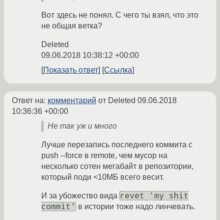
Вот здесь не понял. С чего ты взял, что это
не общая ветка?
Deleted
09.06.2018 10:38:12 +00:00
Показать ответ
Ссылка
Ответ на:
комментарий
от Deleted
09.06.2018
10:36:36 +00:00
Не так уж и много
Лучше перезапись последнего коммита с
push --force в remote, чем мусор на
несколько сотен мегабайт в репозитории,
который поди <10МБ всего весит.
revet 'my shit
И за убожество вида
commit'
в истории тоже надо линчевать.