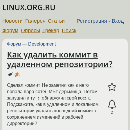
LINUX.ORG.RU
Новости
Галерея
Статьи
Регистрация
-
Вход
Форум
Опросы
Трекер
Поиск
Форум
—
Development
Как удалить коммит в
удаленном репозитории?
git
Сделал коммит. Не заметил как в него
попала пара сотен МБт дерьмища. Потом
1
запушил и тут я обнаружил свой косяк.
Подскажите, как в удаленном и локальном
репозитории удалить последний коммит с
2
сохранением изменений в рабочей
дирректории?