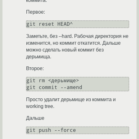
коммита.
Первое:
git reset HEAD^
Заметьте, без --hard. Рабочая директория не
изменится, но коммит откатится. Дальше
можно сделать новый коммит без
дерьмища.
Второе:
git rm <дерьмище>

Просто удалит дерьмище из коммита и
working tree.
Дальше
git push --force