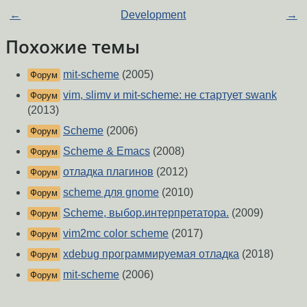
←
Development
→
Похожие темы
mit-scheme
(2005)
Форум
vim, slimv и mit-scheme: не стартует swank
Форум
(2013)
Scheme
(2006)
Форум
Scheme & Emacs
(2008)
Форум
отладка плагинов
(2012)
Форум
scheme для gnome
(2010)
Форум
Scheme, выбор.интерпретатора.
(2009)
Форум
vim2mc color scheme
(2017)
Форум
xdebug программируемая отладка
(2018)
Форум
mit-scheme
(2006)
Форум