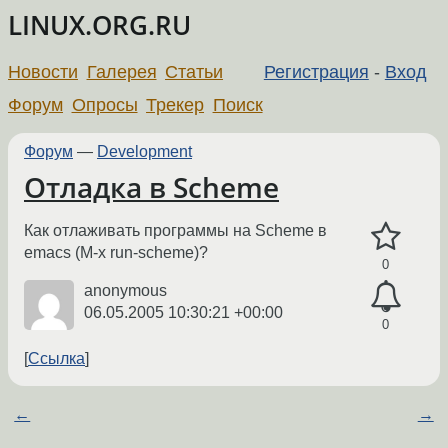
LINUX.ORG.RU
Новости
Галерея
Статьи
Регистрация
-
Вход
Форум
Опросы
Трекер
Поиск
Форум
—
Development
Отладка в Scheme
Как отлаживать программы на Scheme в
emacs (M-x run-scheme)?
0
anonymous
06.05.2005 10:30:21 +00:00
0
Ссылка
←
→