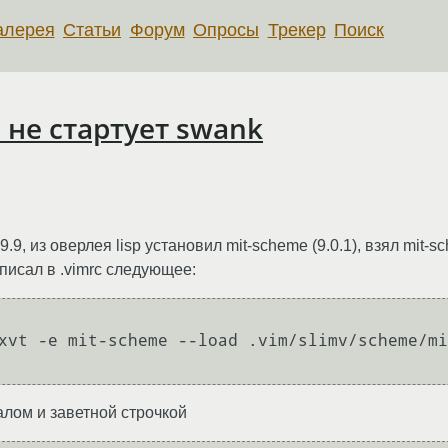
алерея
Статьи
Форум
Опросы
Трекер
Поиск
: не стартует swank
.9, из оверлея lisp установил mit-scheme (9.0.1), взял mit-
писал в .vimrc следующее:
xvt -e mit-scheme --load .vim/slimv/scheme/mi
алом и заветной строчкой