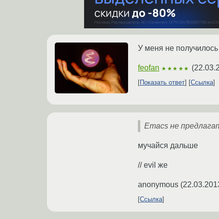
У меня не получилось
feofan
(
22.03.
★★★★★
Показать ответ
Ссылка
Emacs не предлага
мучайся дальше
// evil же
anonymous
(
22.03.201
Ссылка