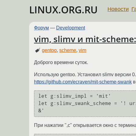
LINUX.ORG.RU
Новости
Г
Форум
—
Development
vim, slimv и mit-scheme
gentoo
,
scheme
,
vim
Доброго времени суток.
Использую gentoo. Установил slimv версии 0.9
https://github.com/ecraven/mit-scheme-swank
в
let g:slimv_impl = 'mit'

let g:slimv_swank_scheme = '! ur
&'
При нажатии ",c" открывается окно с термин