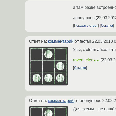
а там разве встроенн
anonymous
(
22.03.201
Показать ответ
Ссылка
Ответ на:
комментарий
от feofan
22.03.2013 0
Увы, с xterm абсолют
raven_cler
(
22.03.2
★★
Ссылка
Ответ на:
комментарий
от anonymous
22.03.
Для схемы – не нашёл.