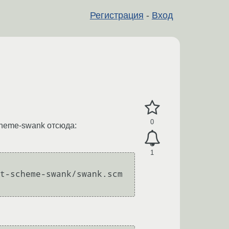
Регистрация
-
Вход
0
scheme-swank отсюда:
1
t-scheme-swank/swank.scm 