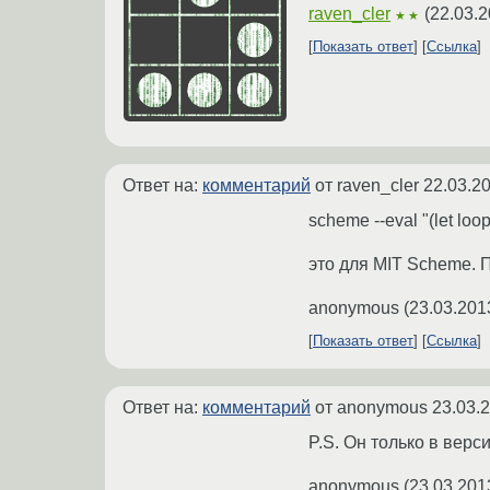
raven_cler
(
22.03.2
★★
Показать ответ
Ссылка
Ответ на:
комментарий
от raven_cler
22.03.2
scheme --eval "(let loop 
это для MIT Scheme. 
anonymous
(
23.03.201
Показать ответ
Ссылка
Ответ на:
комментарий
от anonymous
23.03.
P.S. Он только в верс
anonymous
(
23.03.201