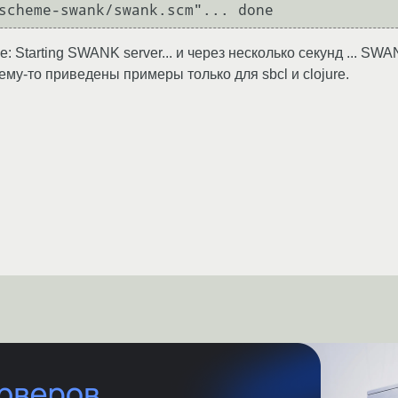
scheme-swank/swank.scm"... done
Starting SWANK server... и через несколько секунд ... SWANK
ему-то приведены примеры только для sbcl и clojure.