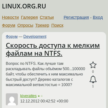
LINUX.ORG.RU
Новости
Галерея
Статьи
Регистрация
-
Вход
Форум
Опросы
Трекер
Поиск
Форум
—
Development
Скорость доступа к мелким
файлам на NTFS.
Вопрос по NTFS. Как лучше там
раскладывать файлы объёмом 500...100000
0
байт, чтобы обеспечить к ним максимально
быстрый доступ? Дерево каталогов с
максимальной ветвистостью = 1000?
1
kiverattes
★☆
12.12.2012 00:42:52 +00:00