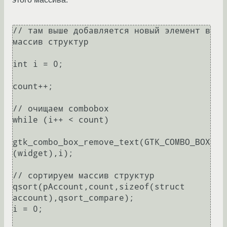
// там выше добавляется новый элемент в 
массив структур

int i = 0;

count++;

// очищаем combobox

while (i++ < count)

gtk_combo_box_remove_text(GTK_COMBO_BOX
(widget),i);

// сортируем массив структур

qsort(pAccount,count,sizeof(struct 
account),qsort_compare);

i = 0;
