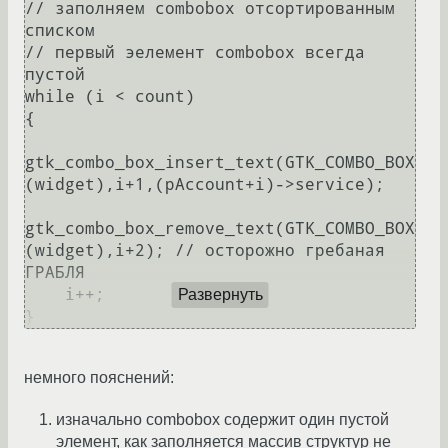
// заполняем combobox отсортированным 
списком

// первый эелемент combobox всегда 
пустой

while (i < count)

{

gtk_combo_box_insert_text(GTK_COMBO_BOX
(widget),i+1,(pAccount+i)->service);

gtk_combo_box_remove_text(GTK_COMBO_BOX
(widget),i+2); // осторожно гребаная 
ГРАБЛЯ

    i++;

Развернуть
}
немного пояснений:
изначально combobox содержит один пустой
элемент, как заполняется массив структур не