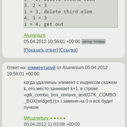
3. 2 < 3

i = 3, delete third elem

4. 3 < 3

i = 4, get out
Aluminium
05.04.2012 10:56:01 +00:00
автор топика
Показать ответ
Ссылка
Ответ на:
комментарий
от Aluminium
05.04.2012
10:56:01 +00:00
когда удаляешь элемент с индексом скажем
k, его место занимает k+1. в строке
«gtk_combo_box_remove_text(GTK_COMBO
_BOX(widget),i);» i замени на 0 и всё будет
пучком
MKuznetsov
★★★★★
05.04.2012 11:03:08 +00:00