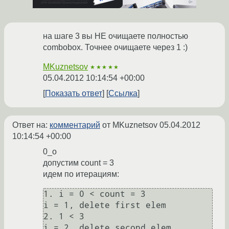
на шаге 3 вы НЕ очищаете полностью
combobox. Точнее очищаете через 1 :)
MKuznetsov
★★★★★
05.04.2012 10:14:54 +00:00
Показать ответ
Ссылка
Ответ на:
комментарий
от MKuznetsov
05.04.2012
10:14:54 +00:00
0_o
допустим count = 3
идем по итерациям:
1. i = 0 < count = 3

i = 1, delete first elem

2. 1 < 3

i = 2, delete second elem
