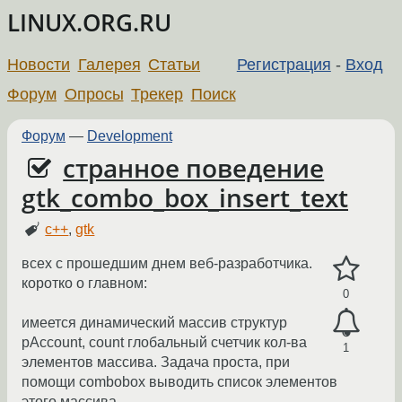
LINUX.ORG.RU
Новости
Галерея
Статьи
Регистрация
-
Вход
Форум
Опросы
Трекер
Поиск
Форум
—
Development
странное поведение
gtk_combo_box_insert_text
c++
,
gtk
всех с прошедшим днем веб-разработчика.
коротко о главном:
0
имеется динамический массив структур
pAccount, count глобальный счетчик кол-ва
1
элементов массива. Задача проста, при
помощи combobox выводить список элементов
этого массива.