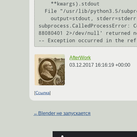
    **kwargs).stdout

  File "/usr/lib/python3.5/subprocess.py", line 708, in run

    output=stdout, stderr=stderr)

subprocess.CalledProcessError: C
88080401 2>/dev/null' returned n
AfterWork
03.12.2017 16:16:19 +00:00
Ссылка
←
Blender не запускается