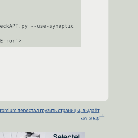
eckAPT.py --use-synaptic 
romium перестал грузить страницы, выдаёт
→
aw snap