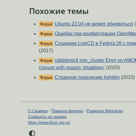
Похожие темы
Ubuntu 22.04 не может обновиться
(
Форум
Ошибка при конфигурации OpenMed
Форум
Создание LiveCD в Fedora 26 с пом
Форум
(2017)
rabbitmqctl join_cluster Error on AMQ
Форум
closure with reason 'shutdown'
(2020)
Странное поведение lightdm
(2015)
Форум
О Сервере
-
Правила форума
-
Разметка Markdown
Сообщить об ошибке
https://www.linux.org.ru/