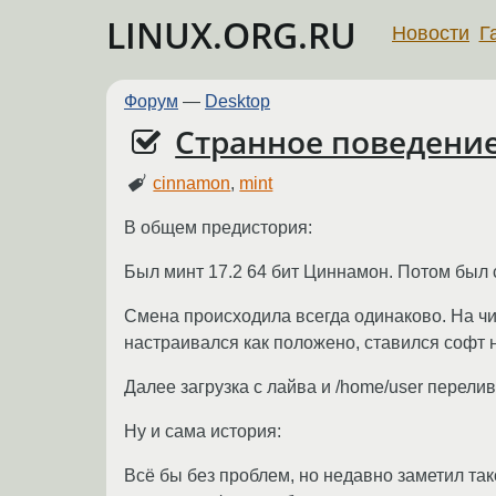
LINUX.ORG.RU
Новости
Г
Форум
—
Desktop
Странное поведение
cinnamon
,
mint
В общем предистория:
Был минт 17.2 64 бит Циннамон. Потом был с
Смена происходила всегда одинаково. На чи
настраивался как положено, ставился софт
Далее загрузка с лайва и /home/user перели
Ну и сама история:
Всё бы без проблем, но недавно заметил та