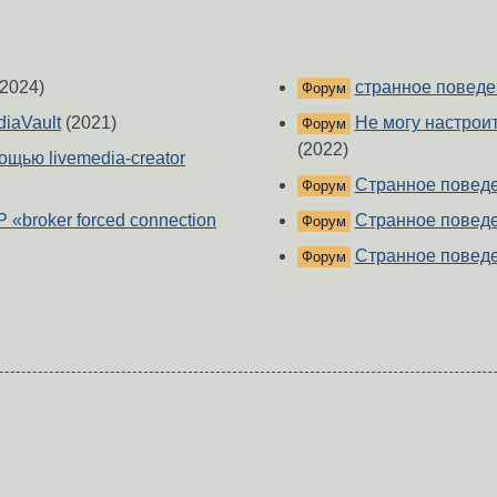
2024)
странное поведен
Форум
iaVault
(2021)
Не могу настроить
Форум
(2022)
ощью livemedia-creator
Странное повед
Форум
P «broker forced connection
Странное повед
Форум
Странное повед
Форум