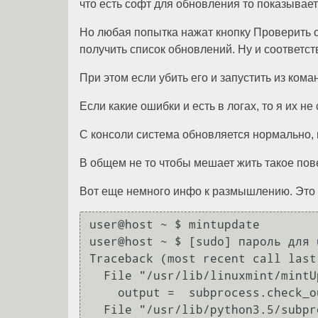
что есть софт для обновления то показывает 
Но любая попытка нажат кнопку Проверить об
получить список обновлений. Ну и соответс
При этом если убить его и запустить из 
Если какие ошибки и есть в логах, то я их н
С консоли система обновляется нормально, 
В общем не то чтобы мешает жить такое пов
Вот еще немного инфо к размышлению. Это к
user@host ~ $ mintupdate

user@host ~ $ [sudo] пароль для u
Traceback (most recent call last)
  File "/usr/lib/linuxmint/mintUpdate/mintUpdate.py", line 606, in run

    output =  subprocess.check_output(refresh_command, shell = True).decode("utf-8")

  File "/usr/lib/python3.5/subprocess.py", line 626, in check_output
