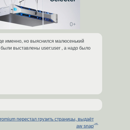
где именно, но выяснился малюсенький
 были выставлены user:user , а надо было
romium перестал грузить страницы, выдаёт
→
aw snap