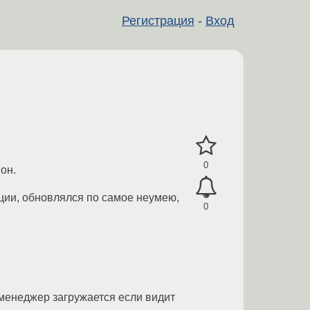
Регистрация
-
Вход
0
он.
ации, обновлялся по самое неумею,
0
 менеджер загружается если видит