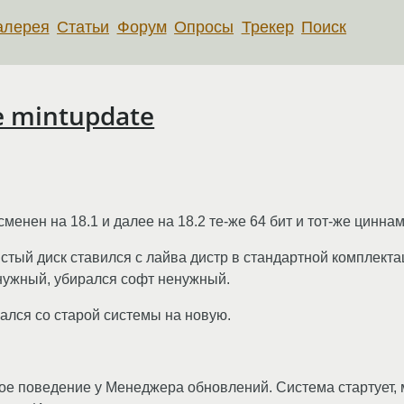
алерея
Статьи
Форум
Опросы
Трекер
Поиск
 mintupdate
менен на 18.1 и далее на 18.2 те-же 64 бит и тот-же циннам
стый диск ставился с лайва дистр в стандартной комплект
 нужный, убирался софт ненужный.
вался со старой системы на новую.
кое поведение у Менеджера обновлений. Система стартует,