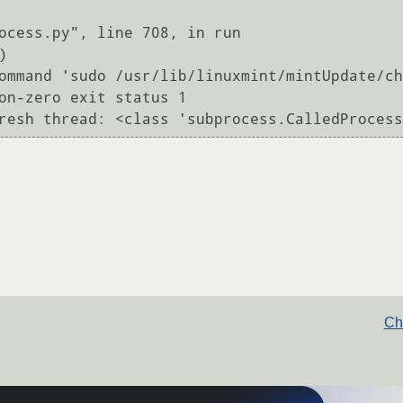
ommand 'sudo /usr/lib/linuxmint/mintUpdate/ch
on-zero exit status 1

Ch