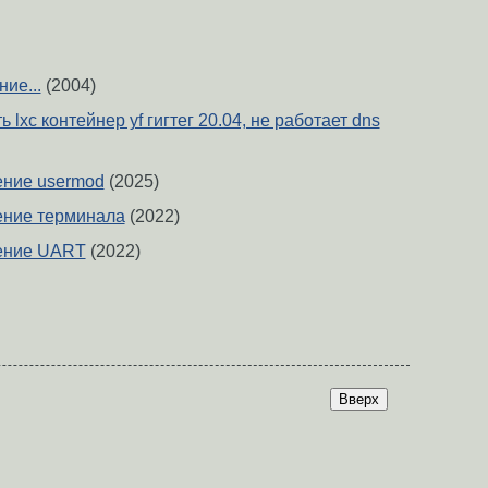
ие...
(2004)
 lxc контейнер yf гигтег 20.04, не работает dns
ение usermod
(2025)
ение терминала
(2022)
ение UART
(2022)
Вверх