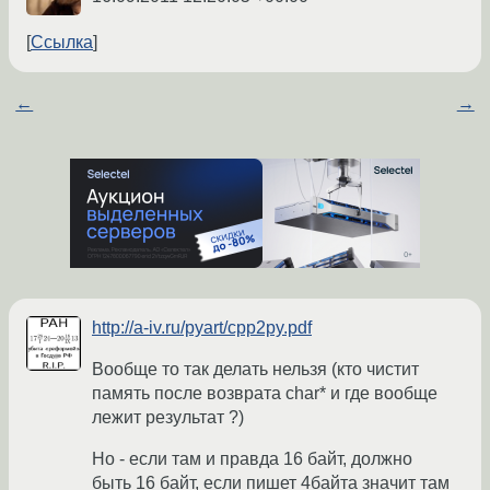
Ссылка
←
→
http://a-iv.ru/pyart/cpp2py.pdf
Вообще то так делать нельзя (кто чистит
память после возврата char* и где вообще
лежит результат ?)
Но - если там и правда 16 байт, должно
быть 16 байт, если пишет 4байта значит там