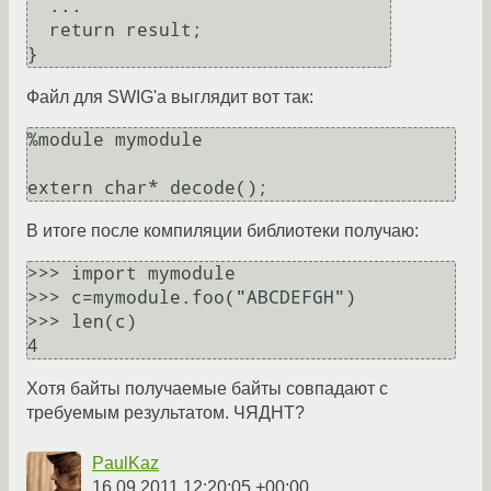
  ...

  return result;

Файл для SWIG'a выглядит вот так:
%module mymodule

В итоге после компиляции библиотеки получаю:
>>> import mymodule

>>> c=mymodule.foo("ABCDEFGH")

>>> len(c)

Хотя байты получаемые байты совпадают с
требуемым результатом. ЧЯДНТ?
PaulKaz
16.09.2011 12:20:05 +00:00