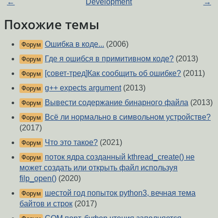
←
Development
→
Похожие темы
Ошибка в коде...
(2006)
Форум
Где я ошибся в примитивном коде?
(2013)
Форум
[совет-тред]Как сообщить об ошибке?
(2011)
Форум
g++ expects argument
(2013)
Форум
Вывести содержание бинарного файла
(2013)
Форум
Всё ли нормально в символьном устройстве?
Форум
(2017)
Что это такое?
(2021)
Форум
поток ядра созданный kthread_create() не
Форум
может создать или открыть файл используя
filp_open()
(2020)
шестой год попыток python3, вечная тема
Форум
байтов и строк
(2017)