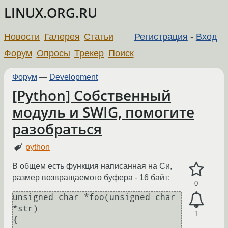
LINUX.ORG.RU
Новости
Галерея
Статьи
Регистрация
-
Вход
Форум
Опросы
Трекер
Поиск
Форум
—
Development
[Python] Собственный
модуль и SWIG, помогите
разобраться
python
В общем есть функция написанная на Си,
размер возвращаемого буфера - 16 байт:
0
unsigned char *foo(unsigned char 
*str)

1
{
