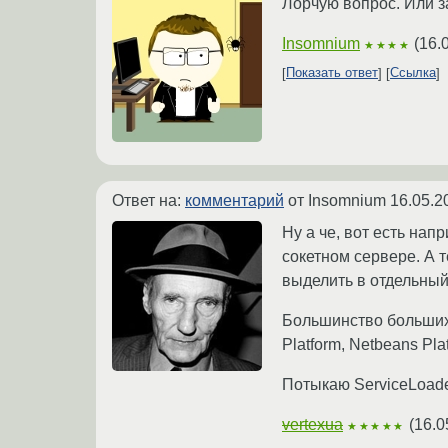
Лорчую вопрос. Или з
Insomnium
(
16.
★★★★
Показать ответ
Ссылка
Ответ на:
комментарий
от Insomnium
16.05.2
Ну а че, вот есть на
сокетном сервере. А 
выделить в отдельный 
Большинство больших 
Platform, Netbeans Pl
Потыкаю ServiceLoad
vertexua
(
16.0
★★★★★