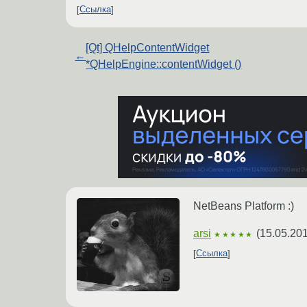
Ссылка
[Qt] QHelpContentWidget
←
*QHelpEngine::contentWidget ()
NetBeans Platform :)
arsi
(
15.05.201
★★★★★
Ссылка