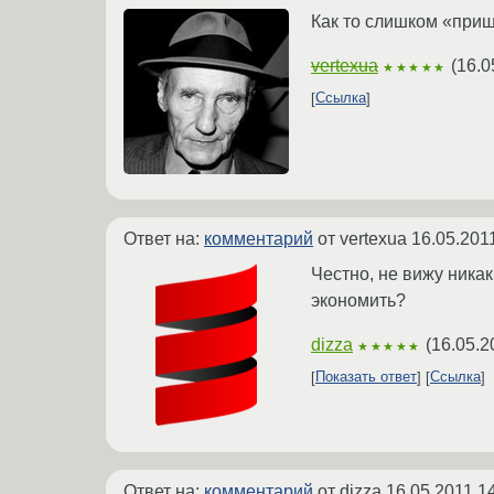
Как то слишком «приш
vertexua
(
16.0
★★★★★
Ссылка
Ответ на:
комментарий
от vertexua
16.05.201
Честно, не вижу никак
экономить?
dizza
(
16.05.2
★★★★★
Показать ответ
Ссылка
Ответ на:
комментарий
от dizza
16.05.2011 1