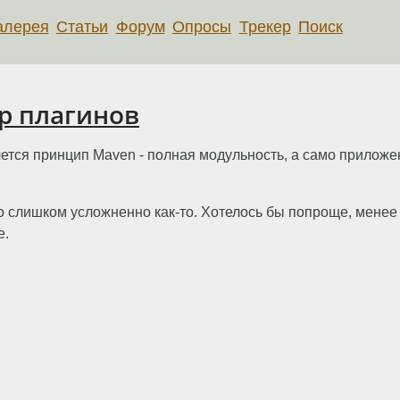
алерея
Статьи
Форум
Опросы
Трекер
Поиск
ор плагинов
тся принцип Maven - полная модульность, а само приложен
о слишком усложненно как-то. Хотелось бы попроще, менее i
е.