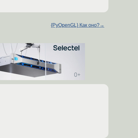
{PyOpenGL} Как оно?
→