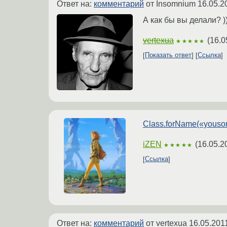
Ответ на:
комментарий
от Insomnium
16.05.2
А как бы вы делали? ))
vertexua
(
16.0
★★★★★
Показать ответ
Ссылка
Class.forName(«youso
iZEN
(
16.05.2
★★★★★
Ссылка
Ответ на:
комментарий
от vertexua
16.05.201