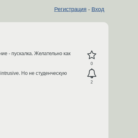
Регистрация
-
Вход
ие - пускалка. Желательно как
0
ntrusive. Но не студенческую
2