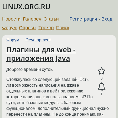
LINUX.ORG.RU
Новости
Галерея
Статьи
Регистрация
-
Вход
Форум
Опросы
Трекер
Поиск
Форум
—
Development
Плагины для web -
приложения Java
Доброго времени суток.
0
Столкнулась со следующей задачей: Есть
ли возможность написания на джаве
отдельных плагинов к веб приложению,
1
которое написано с использованием jsf? По
сути, есть базовый модуль, с базовым
функционалом, дополнительный функционал нужно
перенести на плагины. Не до конца понимаю, как