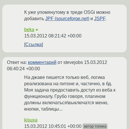
К уже упомянутому в треде OSGi можно
добавить
JPF (sourceforge.net)
и
JSPF
.
beka
★
15.03.2012 08:21:42 +00:00
Ссылка
Ответ на:
комментарий
от stevejobs
15.03.2012
06:40:24 +00:00
На джаве пишется только веб, логика
реализована на питоне и, частично, в бд.
Моя задача предоставить доступ из веба к
функционалу. Грубо говоря, плагином
должны включаться\выключатся меню,
кнопки, таблицы...
kisuxa
15.03.2012 10:45:01 +00:00
автор топика