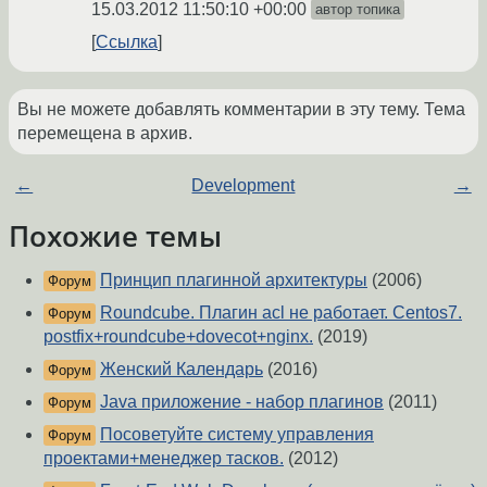
15.03.2012 11:50:10 +00:00
автор топика
Ссылка
Вы не можете добавлять комментарии в эту тему. Тема
перемещена в архив.
←
Development
→
Похожие темы
Принцип плагинной архитектуры
(2006)
Форум
Roundcube. Плагин acl не работает. Centos7.
Форум
postfix+roundcube+dovecot+nginx.
(2019)
Женский Календарь
(2016)
Форум
Java приложение - набор плагинов
(2011)
Форум
Посоветуйте систему управления
Форум
проектами+менеджер тасков.
(2012)