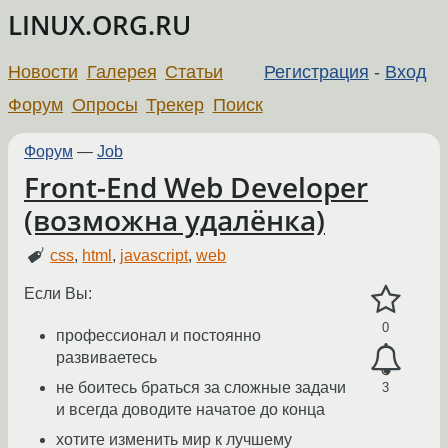
LINUX.ORG.RU
Новости
Галерея
Статьи
Регистрация
-
Вход
Форум
Опросы
Трекер
Поиск
Форум
—
Job
Front-End Web Developer
(возможна удалёнка)
css
,
html
,
javascript
,
web
Если Вы:
0
профессионал и постоянно
развиваетесь
не боитесь браться за сложные задачи
3
и всегда доводите начатое до конца
хотите изменить мир к лучшему