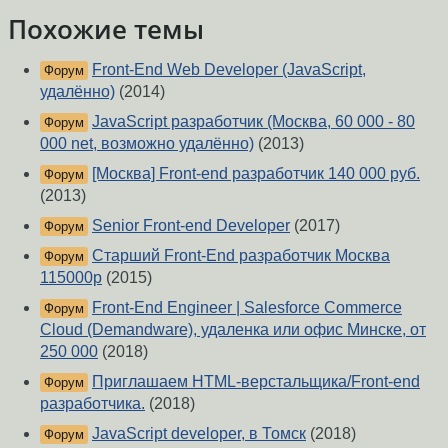
Похожие темы
Front-End Web Developer (JavaScript,
Форум
удалённо)
(2014)
JavaScript разработчик (Москва, 60 000 - 80
Форум
000 net, возможно удалённо)
(2013)
[Москва] Front-end разработчик 140 000 руб.
Форум
(2013)
Senior Front-end Developer
(2017)
Форум
Старший Front-End разработчик Москва
Форум
115000р
(2015)
Front-End Engineer | Salesforce Commerce
Форум
Cloud (Demandware), удаленка или офис Минске, от
250 000
(2018)
Приглашаем HTML-верстальщика/Front-end
Форум
разработчика.
(2018)
JavaScript developer, в Томск
(2018)
Форум