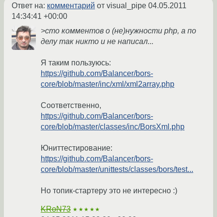
Ответ на:
комментарий
от visual_pipe
04.05.2011
14:34:41 +00:00
>сто комментов о (не)нужности php, а по
делу так никто и не написал...
Я таким пользуюсь:
https://github.com/Balancer/bors-
core/blob/master/inc/xml/xml2array.php
Соответственно,
https://github.com/Balancer/bors-
core/blob/master/classes/inc/BorsXml.php
Юниттестирование:
https://github.com/Balancer/bors-
core/blob/master/unittests/classes/bors/test...
Но топик-стартеру это не интересно :)
KRoN73
★★★★★