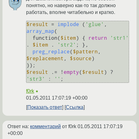
понятно, но наверно как-то так должно
работать, вполне читабельно и кратко.
$result
 = 
implode
 (
'glue'
, 
array_map
(

  function(
$item
) { 
return
'str1'
. 
$item
 . 
'str2'
; }, 

preg_replace
(
$pattern
, 
$replacement
, 
$source
)

$result
 .= !
empty
(
$result
) ? 
'str3'
 : 
''
f0rk
★
01.05.2011 17:07:19 +00:00
Показать ответ
Ссылка
Ответ на:
комментарий
от f0rk
01.05.2011 17:07:19
+00:00