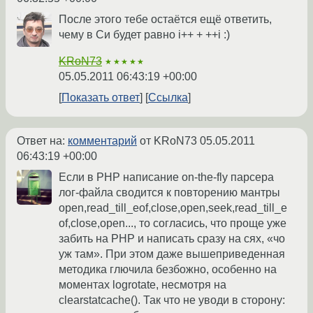
После этого тебе остаётся ещё ответить,
чему в Си будет равно i++ + ++i :)
KRoN73
★★★★★
05.05.2011 06:43:19 +00:00
Показать ответ
Ссылка
Ответ на:
комментарий
от KRoN73
05.05.2011
06:43:19 +00:00
Если в PHP написание on-the-fly парсера
лог-файла сводится к повторению мантры
open,read_till_eof,close,open,seek,read_till_e
of,close,open..., то согласись, что проще уже
забить на PHP и написать сразу на сях, «чо
уж там». При этом даже вышеприведенная
методика глючила безбожно, особенно на
моментах logrotate, несмотря на
clearstatcache(). Так что не уводи в сторону: