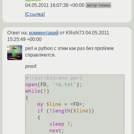
04.05.2011 16:07:38 +00:00
автор топика
Ссылка
Ответ на:
комментарий
от KRoN73
04.05.2011
15:25:49 +00:00
perl и python с этим как раз без проблем
справляются.
proof:
#!/usr/bin/env perl
open
(FD, 
'<a.txt'
while
(
1
)

{

my
$line
 = <FD>;

if
 (!
length
(
$line
))

    {

sleep
1
;

next
;
