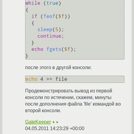
while
 (
true
)

{

if
 (
feof
(
$f
))

  {

sleep
(
5
);

continue
;

  }

echo
fgets
(
$f
);

после этого в другой консоли:
echo
Продемонстрировать вывод из первой
консоли по истечении, скажем, минуты
после дополнения файла 'file' командой во
второй консоли.
GateKeeper
★★
04.05.2011 14:23:29 +00:00