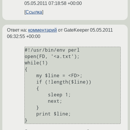
05.05.2011 07:18:58 +00:00
Ссылка
Ответ на:
комментарий
от GateKeeper
05.05.2011
06:32:55 +00:00
#!/usr/bin/env perl

open(FD, '<a.txt');

while(1)

{

    my $line = <FD>;

    if (!length($line))

    {

        sleep 1;

        next;

    }

    print $line;
