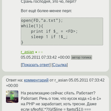
Срань господня, это чо, перл?
Вот ещё более-менее перл:
open(FD,"a.txt");

while(1){

    print if $_ = <FD>;

    sleep 1 if !$_;

}
r_asian
★☆☆
05.05.2011 07:33:42 +00:00
автор топика
Показать ответ
Ссылка
Ответ на:
комментарий
от r_asian
05.05.2011 07:33:42
+00:00
На реализацию сейчас с#ать. Работает?
Работает. Речь о том, что кусок кода «1-в-1»
на PHP не заработает, хоть тресни. Даже
если s/feof\((.*?)\)/($line = fgets($1)) ===