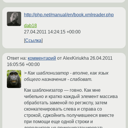
http://php.net/manual/en/book.xmlreader.php
dab18
27.04.2011 14:24:15 +00:00
Ссылка
Ответ на:
комментарий
от AlexKiriukha
26.04.2011
16:05:56 +00:00
> Как шаблонизатор - вполне, как язык
общего назначения - слабоват.
Как шаблонизатор — говно. Как мне
чибельно и кратко каждый элемент массива
обработать заменой по регэкспу, затем
сконкатенировать слева и справа со
строкой, сджойнить получившееся вместе
при помощи еще одной строки и
дополнительно приконкратенировать