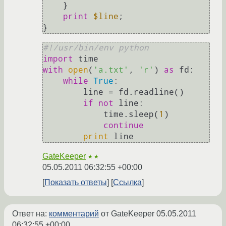
    }

print
$line
;

#!/usr/bin/env python
import
with
open
(
'a.txt'
, 
'r'
) 
as
 fd:

while
True
:

        line = fd.readline()

if
not
 line:

            time.sleep(
1
)

continue
print
GateKeeper
★★
05.05.2011 06:32:55 +00:00
Показать ответы
Ссылка
Ответ на:
комментарий
от GateKeeper
05.05.2011
06:32:55 +00:00