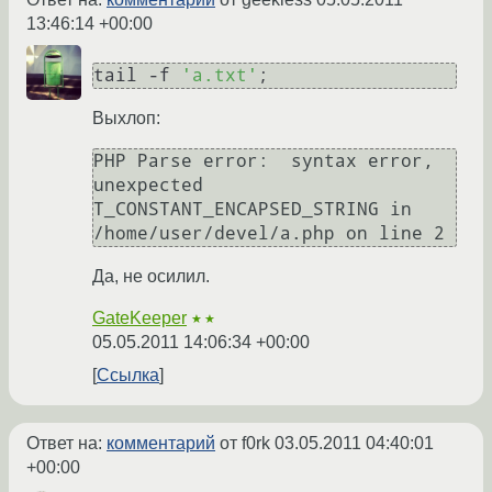
13:46:14 +00:00
tail -f 
'a.txt'
Выхлоп:
PHP Parse error:  syntax error, 
unexpected 
T_CONSTANT_ENCAPSED_STRING in 
Да, не осилил.
GateKeeper
★★
05.05.2011 14:06:34 +00:00
Ссылка
Ответ на:
комментарий
от f0rk
03.05.2011 04:40:01
+00:00