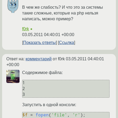
В чем же слабость? И что это за системы
такие сложные, которые на php нельзя
написать, можно пример?
f0rk
★
03.05.2011 04:40:01 +00:00
Показать ответы
Ссылка
Ответ на:
комментарий
от f0rk
03.05.2011 04:40:01
+00:00
Содержимое файла:
1

2

Запустить в одной консоли:
$f
 = 
fopen
(
'file'
, 
'r'