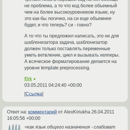
не проблема, а то что код более объемный
чем на более высокоуровневом языке, ну
это как-бы логично, на си еще объемнее
будет, и что теперь? си - говно?
А то что ты предложил написать, это не для
шаблонизатора задача, шаблонизатор
должен только поставлять переменные
уметь ветвление, цикл и вызывать хелперы.
А всяческое форматирование делается на
уровне template preprocessing.
f0rk
★
03.05.2011 04:24:40 +00:00
Ссылка
Ответ на:
комментарий
от AlexKiriukha
26.04.2011
16:05:56 +00:00
>как язык общего назначения - слабоват