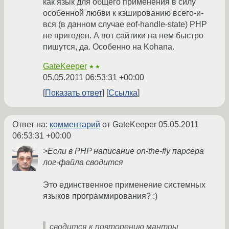
как язык для общего применения в силу
особенной любви к кэшированию всего-и-
вся (в данном случае eof-handle-state) PHP
не пригоден. А вот сайтики на нем быстро
пишутся, да. Особенно на Kohana.
GateKeeper
★★
05.05.2011 06:53:31 +00:00
Показать ответ
Ссылка
Ответ на:
комментарий
от GateKeeper
05.05.2011
06:53:31 +00:00
>Если в PHP написание on-the-fly парсера
лог-файла сводится
Это единственное применение системных
языков программирования? :)
сводится к повторению мантры